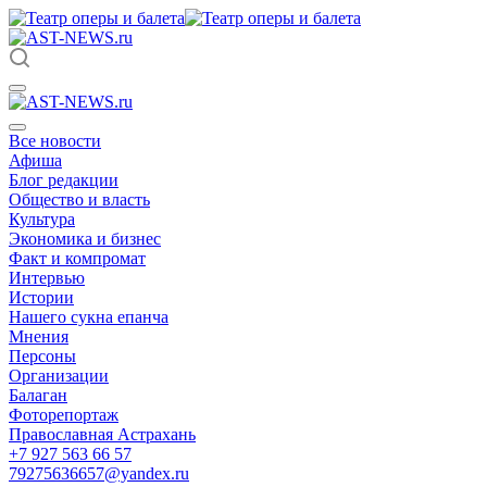
Все новости
Афиша
Блог редакции
Общество и власть
Культура
Экономика и бизнес
Факт и компромат
Интервью
Истории
Нашего сукна епанча
Мнения
Персоны
Организации
Балаган
Фоторепортаж
Православная Астрахань
+7 927 563 66 57
79275636657@yandex.ru