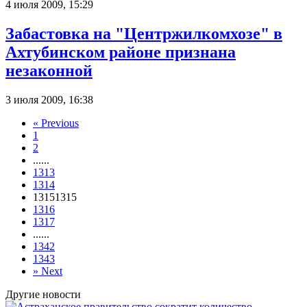
4 июля 2009, 15:29
Забастовка на "Центржилкомхозе" в
Ахтубинском районе признана
незаконной
3 июля 2009, 16:38
«
Previous
1
2
...
...
1313
1314
1315
1315
1316
1317
...
...
1342
1343
»
Next
Другие новости