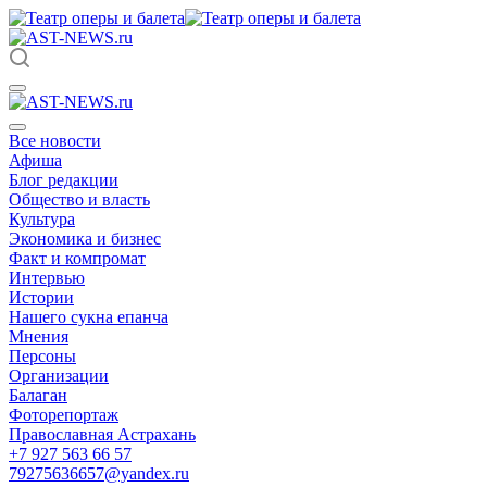
Все новости
Афиша
Блог редакции
Общество и власть
Культура
Экономика и бизнес
Факт и компромат
Интервью
Истории
Нашего сукна епанча
Мнения
Персоны
Организации
Балаган
Фоторепортаж
Православная Астрахань
+7 927 563 66 57
79275636657@yandex.ru