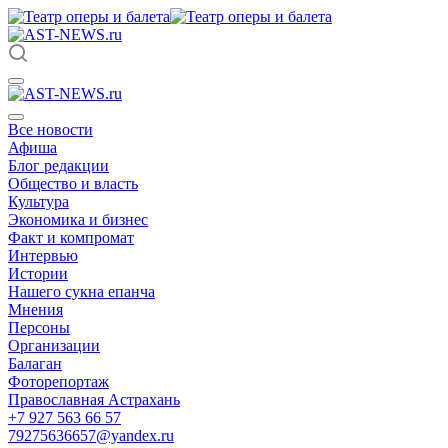
Все новости
Афиша
Блог редакции
Общество и власть
Культура
Экономика и бизнес
Факт и компромат
Интервью
Истории
Нашего сукна епанча
Мнения
Персоны
Организации
Балаган
Фоторепортаж
Православная Астрахань
+7 927 563 66 57
79275636657@yandex.ru