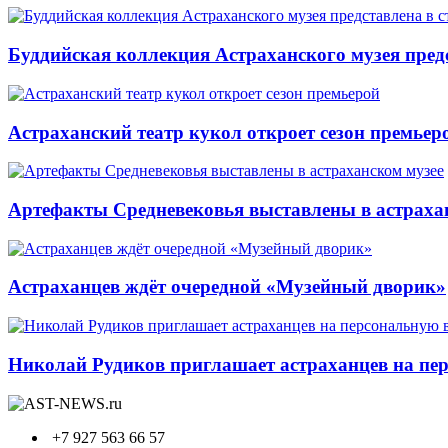
Буддийская коллекция Астраханского музея предс
Астраханский театр кукол откроет сезон премьер
Артефакты Средневековья выставлены в астраха
Астраханцев ждёт очередной «Музейный дворик»
Николай Рудиков приглашает астраханцев на пе
+7 927 563 66 57