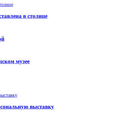
тавлена в столице
ой
нском музее
рсональную выставку