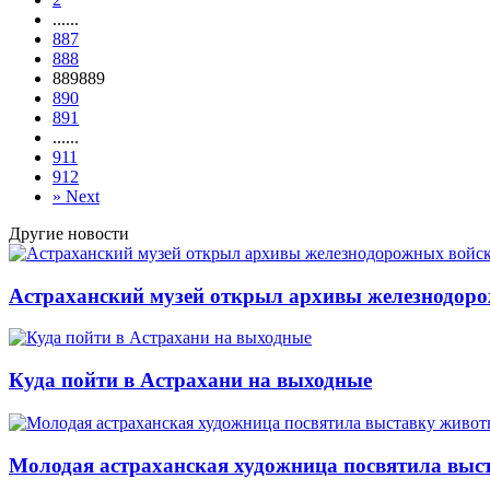
...
...
887
888
889
889
890
891
...
...
911
912
»
Next
Другие новости
Астраханский музей открыл архивы железнодор
Куда пойти в Астрахани на выходные
Молодая астраханская художница посвятила вы