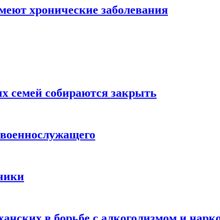
меют хронические заболевания
х семей собираются закрыть
 военнослужащего
дники
анских в борьбе с алкоголизмом и нарк