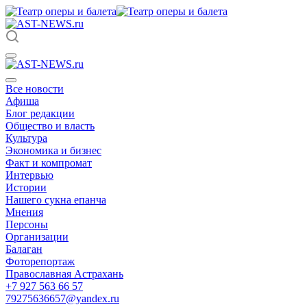
Все новости
Афиша
Блог редакции
Общество и власть
Культура
Экономика и бизнес
Факт и компромат
Интервью
Истории
Нашего сукна епанча
Мнения
Персоны
Организации
Балаган
Фоторепортаж
Православная Астрахань
+7 927 563 66 57
79275636657@yandex.ru