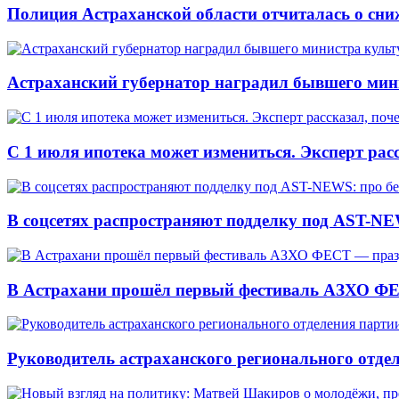
Полиция Астраханской области отчиталась о сни
Астраханский губернатор наградил бывшего мин
С 1 июля ипотека может измениться. Эксперт рас
В соцсетях распространяют подделку под AST-NE
В Астрахани прошёл первый фестиваль АЗХО ФЕ
Руководитель астраханского регионального отде