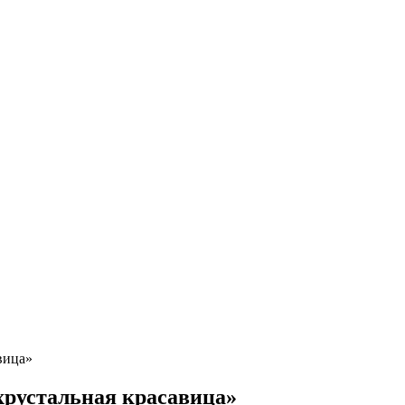
вица»
 хрустальная красавица»