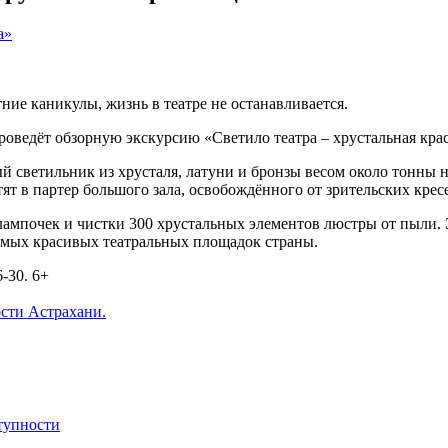
тние каникулы, жизнь в театре не останавливается.
оведёт обзорную экскурсию «Светило театра – хрустальная кра
й светильник из хрусталя, латуни и бронзы весом около тонны 
т в партер большого зала, освобождённого от зрительских крес
х лампочек и чистки 300 хрустальных элементов люстры от пыли
амых красивых театральных площадок страны.
-30. 6+
сти Астрахани.