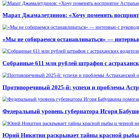
Марат Джамалетдинов: «Хочу поменять восприят
«Мы не собираемся останавливаться» — интервью
Собранные 611 млн рублей штрафов с астрахански
Противоречивый 2025-й: успехи и проблемы Астр
Федеральный уровень губернатора Игоря Бабушк
Юрий Никитин раскрывает тайны красной рыбы и