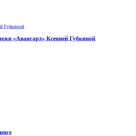
одежи «Авангард» Ксенией Губкиной
ниге