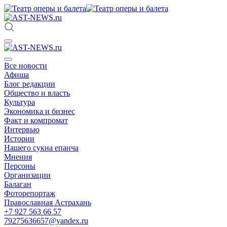
Все новости
Афиша
Блог редакции
Общество и власть
Культура
Экономика и бизнес
Факт и компромат
Интервью
Истории
Нашего сукна епанча
Мнения
Персоны
Организации
Балаган
Фоторепортаж
Православная Астрахань
+7 927 563 66 57
79275636657@yandex.ru