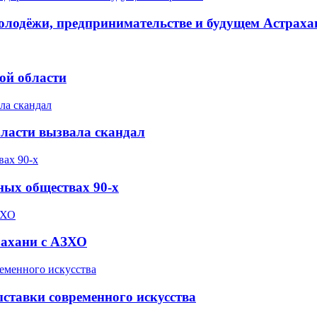
олодёжи, предпринимательстве и будущем Астраха
ой области
бласти вызвала скандал
ных обществах 90-х
рахани с АЗХО
ставки современного искусства