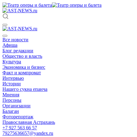
Все новости
Афиша
Блог редакции
Общество и власть
Культура
Экономика и бизнес
Факт и компромат
Интервью
Истории
Нашего сукна епанча
Мнения
Персоны
Организации
Балаган
Фоторепортаж
Православная Астрахань
+7 927 563 66 57
79275636657@yandex.ru