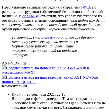
Преступление выявили сотрудники управления
ФСБ
по
региону и сотрудники собственной безопасности областной
полиции. В
облУМВД
отметили, что уволят участкового из
органов по отрицательным основаниям
«при подтверждении
вины сотрудника»
, а
«его непосредственный руководитель
будет привлечен к дисциплинарной ответственности»
.
15 сентября стало
известно
о приговоре другому
местному участковому – на этот раз из
Черноярского района. За превышение
должностных полномочий он отделался
штрафом.
AST-NEWS.ru
Подписывайтесь на новый канал AST-NEWS.ru в
мессенджере MAX!
Подписывайтесь на наш телеграм-канал AST-NEWS.ru -
новости Астрахани.
Комментариии
Кирилл
,
20 сентября 2021, 22:16
Я полиции и фсб не доверяю. Там все продажные.
Особенно начальство. Честных раз два и обчелся и то не
грех при случае руки погреть. Сталкивался, знаю о чем