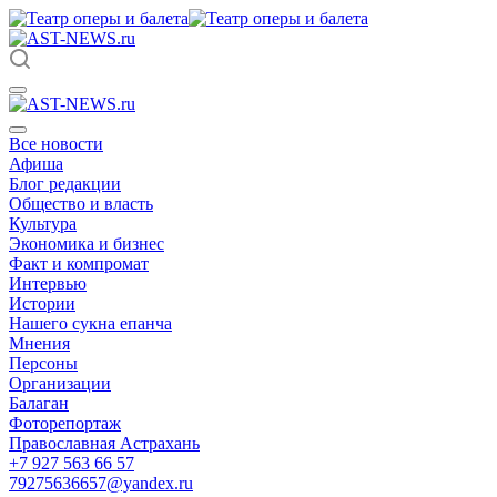
Все новости
Афиша
Блог редакции
Общество и власть
Культура
Экономика и бизнес
Факт и компромат
Интервью
Истории
Нашего сукна епанча
Мнения
Персоны
Организации
Балаган
Фоторепортаж
Православная Астрахань
+7 927 563 66 57
79275636657@yandex.ru