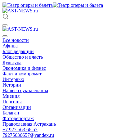
Все новости
Афиша
Блог редакции
Общество и власть
Культура
Экономика и бизнес
Факт и компромат
Интервью
Истории
Нашего сукна епанча
Мнения
Персоны
Организации
Балаган
Фоторепортаж
Православная Астрахань
+7 927 563 66 57
79275636657@yandex.ru