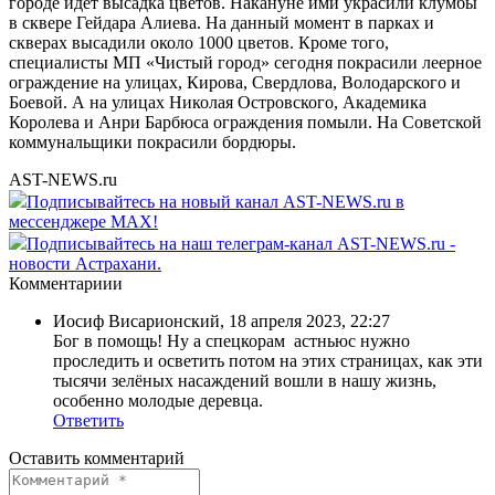
городе идёт высадка цветов. Накануне ими украсили клумбы
в сквере Гейдара Алиева. На данный момент в парках и
скверах высадили около 1000 цветов. Кроме того,
специалисты МП «Чистый город» сегодня покрасили леерное
ограждение на улицах, Кирова, Свердлова, Володарского и
Боевой. А на улицах Николая Островского, Академика
Королева и Анри Барбюса ограждения помыли. На Советской
коммунальщики покрасили бордюры.
AST-NEWS.ru
Подписывайтесь на новый канал AST-NEWS.ru в
мессенджере MAX!
Подписывайтесь на наш телеграм-канал AST-NEWS.ru -
новости Астрахани.
Комментариии
Иосиф Висарионский
,
18 апреля 2023, 22:27
Бог в помощь! Ну а спецкорам астньюс нужно
проследить и осветить потом на этих страницах, как эти
тысячи зелёных насаждений вошли в нашу жизнь,
особенно молодые деревца.
Ответить
Оставить комментарий