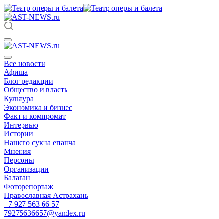
Все новости
Афиша
Блог редакции
Общество и власть
Культура
Экономика и бизнес
Факт и компромат
Интервью
Истории
Нашего сукна епанча
Мнения
Персоны
Организации
Балаган
Фоторепортаж
Православная Астрахань
+7 927 563 66 57
79275636657@yandex.ru