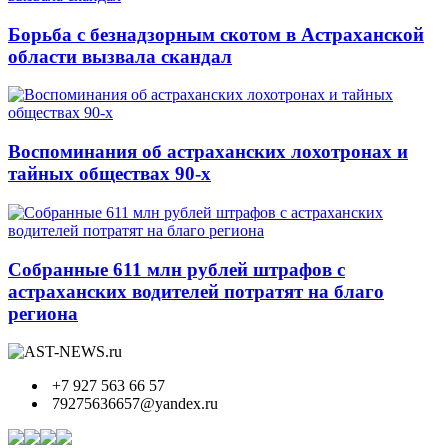
Борьба с безнадзорным скотом в Астраханской
области вызвала скандал
Воспоминания об астраханских лохотронах и
тайных обществах 90-х
Собранные 611 млн рублей штрафов с
астраханских водителей потратят на благо
региона
+7 927 563 66 57
79275636657@yandex.ru