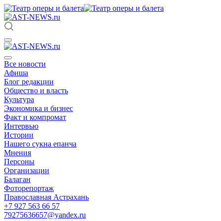
Все новости
Афиша
Блог редакции
Общество и власть
Культура
Экономика и бизнес
Факт и компромат
Интервью
Истории
Нашего сукна епанча
Мнения
Персоны
Организации
Балаган
Фоторепортаж
Православная Астрахань
+7 927 563 66 57
79275636657@yandex.ru