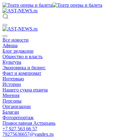
Все новости
Афиша
Блог редакции
Общество и власть
Культура
Экономика и бизнес
Факт и компромат
Интервью
Истории
Нашего сукна епанча
Мнения
Персоны
Организации
Балаган
Фоторепортаж
Православная Астрахань
+7 927 563 66 57
79275636657@yandex.ru