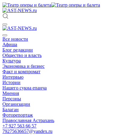
Все новости
Афиша
Блог редакции
Общество и власть
Культура
Экономика и бизнес
Факт и компромат
Интервью
Истории
Нашего сукна епанча
Мнения
Персоны
Организации
Балаган
Фоторепортаж
Православная Астрахань
+7 927 563 66 57
79275636657@yandex.ru