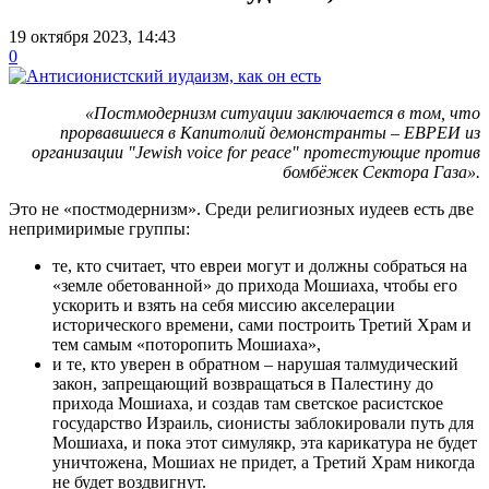
19 октября 2023, 14:43
0
«Постмодернизм ситуации заключается в том, что
прорвавшиеся в Капитолий демонстранты – ЕВРЕИ из
организации "Jewish voice for peace" протестующие против
бомбëжек Сектора Газа».
Это не «постмодернизм». Среди религиозных иудеев есть две
непримиримые группы:
те, кто считает, что евреи могут и должны собраться на
«земле обетованной» до прихода Мошиаха, чтобы его
ускорить и взять на себя миссию акселерации
исторического времени, сами построить Третий Храм и
тем самым «поторопить Мошиаха»,
и те, кто уверен в обратном – нарушая талмудический
закон, запрещающий возвращаться в Палестину до
прихода Мошиаха, и создав там светское расистское
государство Израиль, сионисты заблокировали путь для
Мошиаха, и пока этот симулякр, эта карикатура не будет
уничтожена, Мошиах не придет, а Третий Храм никогда
не будет воздвигнут.