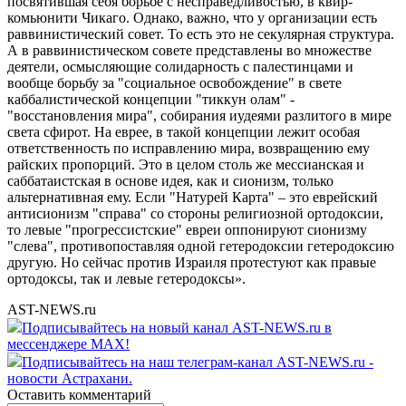
посвятившая себя борьбе с несправедливостью, в квир-
комьюнити Чикаго. Однако, важно, что у организации есть
раввинистический совет. То есть это не секулярная структура.
А в раввинистическом совете представлены во множестве
деятели, осмысляющие солидарность с палестинцами и
вообще борьбу за "социальное освобождение" в свете
каббалистической концепции "тиккун олам" -
"восстановления мира", собирания иудеями разлитого в мире
света сфирот. На еврее, в такой концепции лежит особая
ответственность по исправлению мира, возвращению ему
райских пропорций. Это в целом столь же мессианская и
саббатаистская в основе идея, как и сионизм, только
альтернативная ему. Если "Натурей Карта" – это еврейский
антисионизм "справа" со стороны религиозной ортодоксии,
то левые "прогрессистские" евреи оппонируют сионизму
"слева", противопоставляя одной гетеродоксии гетеродоксию
другую. Но сейчас против Израиля протестуют как правые
ортодоксы, так и левые гетеродоксы».
AST-NEWS.ru
Подписывайтесь на новый канал AST-NEWS.ru в
мессенджере MAX!
Подписывайтесь на наш телеграм-канал AST-NEWS.ru -
новости Астрахани.
Оставить комментарий