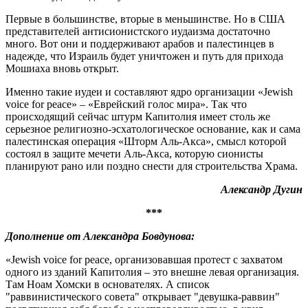
Первые в большинстве, вторые в меньшинстве. Но в США
представителей антисионистского иудаизма достаточно
много. Вот они и поддерживают арабов и палестинцев в
надежде, что Израиль будет уничтожен и путь для прихода
Мошиаха вновь открыт.
Именно такие иудеи и составляют ядро организации «Jewish
voice for peace» – «Еврейский голос мира». Так что
происходящий сейчас штурм Капитолия имеет столь же
серьезное религиозно-эсхатологическое основание, как и сама
палестинская операция «Шторм Аль-Акса», смысл которой
состоял в защите мечети Аль-Акса, которую сионисты
планируют рано или поздно снести для строительства Храма.
Александр Дугин
***
Дополнение от Александра Бовдунова:
«Jewish voice for peace, организовавшая протест с захватом
одного из зданий Капитолия – это внешне левая организация.
Там Ноам Хомски в основателях. А список
"раввинистического совета" открывает "девушка-раввин"