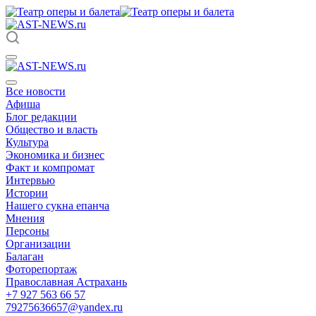
Все новости
Афиша
Блог редакции
Общество и власть
Культура
Экономика и бизнес
Факт и компромат
Интервью
Истории
Нашего сукна епанча
Мнения
Персоны
Организации
Балаган
Фоторепортаж
Православная Астрахань
+7 927 563 66 57
79275636657@yandex.ru