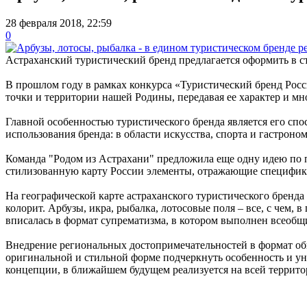
28 февраля 2018, 22:59
0
Астраханский туристический бренд предлагается оформить в с
В прошлом году в рамках конкурса «Туристический бренд Росс
точки и территории нашей Родины, передавая ее характер и мн
Главной особенностью туристического бренда является его сп
использования бренда: в области искусства, спорта и гастроно
Команда "Родом из Астрахани" предложила еще одну идею по 
стилизованную карту России элементы, отражающие специфику
На географической карте астраханского туристического бренд
колорит. Арбузы, икра, рыбалка, лотосовые поля – все, с чем,
вписалась в формат супрематизма, в котором выполнен всеобщ
Внедрение региональных достопримечательностей в формат общ
оригинальной и стильной форме подчеркнуть особенность и ун
концепции, в ближайшем будущем реализуется на всей террит