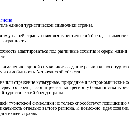
тиле единой туристической символики страны.
ии» у нашей страны появился туристический бренд — символика
огогранность.
особность адаптироваться под различные события и сферы жизни
мии.
применению единой символики: создание регионального туристи
 и самобытность Астраханской области.
а нашли отражение культурные, природные и гастрономические 
 в первую очередь, ассоциируется наш регион у большинства тури
ий туристический бренд страны.
ей туристской символики не только способствует повышению уз
икальность отдельно взятого региона. И возможно, идея создан
ории нашей страны.