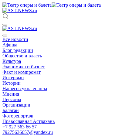
Все новости
Афиша
Блог редакции
Общество и власть
Культура
Экономика и бизнес
Факт и компромат
Интервью
Истории
Нашего сукна епанча
Мнения
Персоны
Организации
Балаган
Фоторепортаж
Православная Астрахань
+7 927 563 66 57
79275636657@yandex.ru