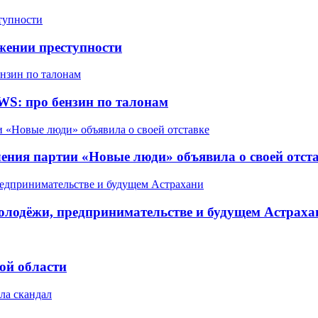
жении преступности
WS: про бензин по талонам
ления партии «Новые люди» объявила о своей отст
олодёжи, предпринимательстве и будущем Астраха
ой области