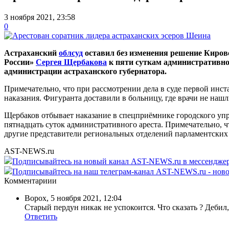
3 ноября 2021, 23:58
0
Астраханский
облсуд
оставил без изменения решение Киров
России»
Сергея Щербакова
к пяти суткам административно
администрации астраханского губернатора.
Примечательно, что при рассмотрении дела в суде первой инста
наказания. Фигуранта доставили в больницу, где врачи не нашл
Щербаков отбывает наказание в спецприёмнике городского упр
пятнадцать суток административного ареста. Примечательно, 
другие представители региональных отделений парламентских
AST-NEWS.ru
Подписывайтесь на новый канал AST-NEWS.ru в мессендж
Подписывайтесь на наш телеграм-канал AST-NEWS.ru - ново
Комментариии
Ворох
,
5 ноября 2021, 12:04
Старый пердун никак не успокоится. Что сказать ? Дебил, 
Ответить