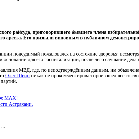
ского райсуда, приговорившего бывшего члена избирательно
го ареста. Его признали виновным в публичном демонстриро
нции подсудимый пожаловался на состояние здоровья; несмотря н
и оснований для его госпитализации, после чего слушание дела 
авления МВД, где, по неподтверждённым данным, им объявлена 
что
Олег Шеин
никак не прокомментировал произошедшее со сво
 партий.
ере MAX!
сти Астрахани.
...