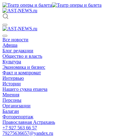
Все новости
Афиша
Блог редакции
Общество и власть
Культура
Экономика и бизнес
Факт и компромат
Интервью
Истории
Нашего сукна епанча
Мнения
Персоны
Организации
Балаган
Фоторепортаж
Православная Астрахань
+7 927 563 66 57
79275636657@yandex.ru