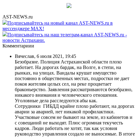
AST-NEWS.ru
Подписывайтесь на новый канал AST-NEWS.ru в
мессенджере MAX!
Подписывайтесь на наш телеграм-канал AST-NEWS.ru -
новости Астрахани.
Комментариии
Вячеслав
,
6 июля 2021, 19:45
Безобразие. Полиция Астраханской области плохо
работает. На дорогах бардак, на Волге, в степи, на
рынках, на улицах. Вандалы крушат имущество
постоянно в общественных местах, подростки не дает
покоя жителям целых сел, на реке процветает
браконьерство. Заявления рассматриваются безобразно,
никакого внимания и человеческого отношения.
Уголовные дела расследуются абы как.
Сотрудники ГИБДД крайне плохо работают, на дорогах
аварии за аварией, нет никакой профилактики.
Участковые совсем не бывают на земле, из кабинетов и
с совещаний не выходят. Плюс огромная текучесть
кадров. Люди работать не хотят, так как условия
руководство управления создало не выносимые. В итоге