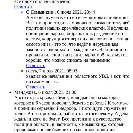
все плохо и очень плачевно.
Ответить
С.Демьянкин.
,
6 июля 2021, 20:44
А что вы думаете, что во всём виновата полиция?
Всё это происходит самовольно, согласно текущей
политики наших кремлёвских властей. Инфляция,
обнищание народа, безработица, разделение по
кастам, коррупция от верхних эшелонов власти до
самого низа - это то, что ведёт к нарушениям
законов уголовных и гражданских. Вакцинацию
провалили, спорт на грани, народ мрёт как мухи,
хорошо, что можно списать на пандемию.
Ответить
гость
,
7 июля 2021, 08:03
хвалились начальники областного УВД, а вот, что
на самом деле......
Ответить
Манджиев
,
6 июля 2021, 21:30
А кто их раскрывать будет, молодые опера мажоры,
которые в 6 часов норовят убежать с работы? К тому же
в полиции серьезный недобор. Никто идти служить не
хочет. Вот и приплыли, работать в итоге некому. А дела
ждать никого не будут. Все претензии к руководство
полиции области, в частности, к Ромашкину, который
продолжает после бывших начальников полиции