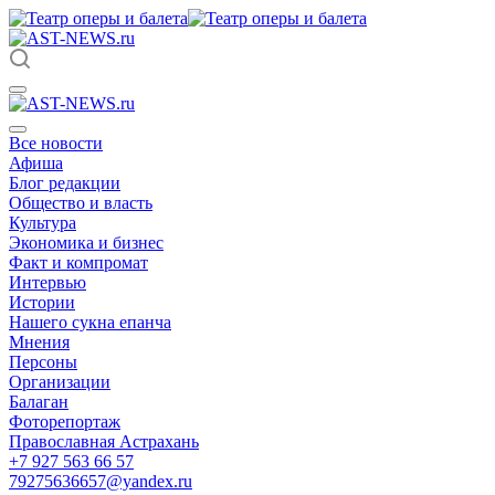
Все новости
Афиша
Блог редакции
Общество и власть
Культура
Экономика и бизнес
Факт и компромат
Интервью
Истории
Нашего сукна епанча
Мнения
Персоны
Организации
Балаган
Фоторепортаж
Православная Астрахань
+7 927 563 66 57
79275636657@yandex.ru