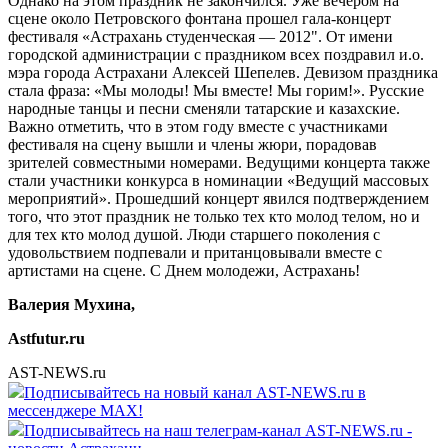
Однако на этом праздник не закончился. Уже вечером на
сцене около Петровского фонтана прошел гала-концерт
фестиваля «Астрахань студенческая — 2012". От имени
городской администрации с праздником всех поздравил и.о.
мэра города Астрахани Алексей Шепелев. Девизом праздника
стала фраза: «Мы молоды! Мы вместе! Мы горим!». Русские
народные танцы и песни сменяли татарские и казахские.
Важно отметить, что в этом году вместе с участниками
фестиваля на сцену вышли и члены жюри, порадовав
зрителей совместными номерами. Ведущими концерта также
стали участники конкурса в номинации «Ведущий массовых
мероприятий». Прошедший концерт явился подтверждением
того, что этот праздник не только тех кто молод телом, но и
для тех кто молод душой. Люди старшего поколения с
удовольствием подпевали и пританцовывали вместе с
артистами на сцене. С Днем молодежи, Астрахань!
Валерия Мухина,
Astfutur.ru
AST-NEWS.ru
Подписывайтесь на новый канал AST-NEWS.ru в
мессенджере MAX!
Подписывайтесь на наш телеграм-канал AST-NEWS.ru -