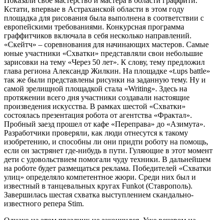
Показали свое мастерство и мастера в области граффити.
Кстати, впервые в Астраханской области в этом году
площадка для рисования была выполнена в соответствии с
европейскими требованиями. Конкурсная программа
граффитчиков включала в себя несколько направлений.
«Скейтч» – соревнования для начинающих мастеров. Самые
юные участники «Схватки» представляли свои небольшие
зарисовки на тему «Через 50 лет». К слову, тему предложил
глава региона Александр Жилкин. На площадке «t.ups battle»
так же были представлены рисунки на заданную тему. Ну и
самой зрелищной площадкой стала «Writing». Здесь на
протяжении всего дня участники создавали настоящие
произведения искусства. В рамках шестой «Схватки»
состоялась презентация робота от агентства «Фрактал».
Пробный заезд прошел от кафе «Переправа» до «Азимута».
Разработчики проверяли, как люди отнесутся к такому
изобретению, и способны ли они придти роботу на помощь,
если он застрянет где-нибудь в пути. Гуляющие в этот момент
дети с удовольствием помогали чуду техники. В дальнейшем
на роботе будет размещаться реклама. Победителей «Схватки
улиц» определяло компетентное жюри. Среди них был и
известный в танцевальных кругах Funkot (Ставрополь).
Завершилась шестая схватка выступлением скандально-
известного репера Stim.