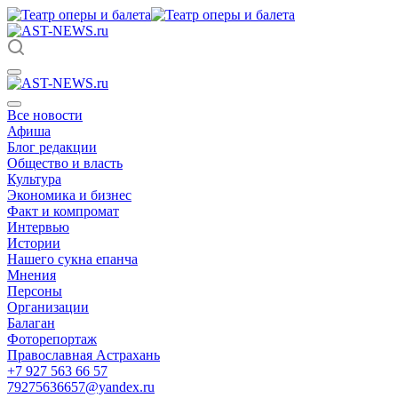
Все новости
Афиша
Блог редакции
Общество и власть
Культура
Экономика и бизнес
Факт и компромат
Интервью
Истории
Нашего сукна епанча
Мнения
Персоны
Организации
Балаган
Фоторепортаж
Православная Астрахань
+7 927 563 66 57
79275636657@yandex.ru