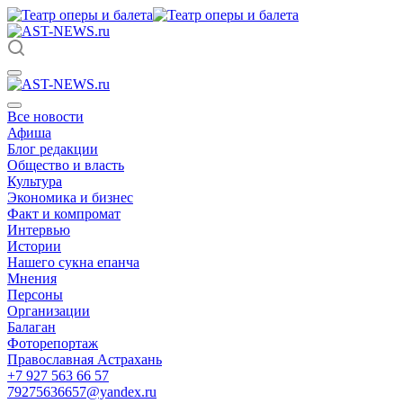
Все новости
Афиша
Блог редакции
Общество и власть
Культура
Экономика и бизнес
Факт и компромат
Интервью
Истории
Нашего сукна епанча
Мнения
Персоны
Организации
Балаган
Фоторепортаж
Православная Астрахань
+7 927 563 66 57
79275636657@yandex.ru