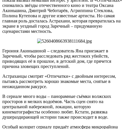
показа вызвал немалый интерес у зрителей. В «Отпечатках»
снимались звёзды отечественного кино и театра Оксана
Акиньшина, Дмитрий Чеботарёв, Агриппина Стеклова,
Полина Кутепова и другие известные артисты. Но самая
главная роль досталась Астрахани, которая превратилась на
экране в уездный город Заречный – придуманную
сценаристами местность.
Героиня Акиньшиной – следователь Яна приезжает в
Заречный, чтобы расследовать ряд жестоких убийств,
приводящих её в прошлое, в детский дом, где прячется
причина зловещих преступлений.
Астраханцы смотрят «Отпечатки» с двойным интересом,
пытаясь рассмотреть хорошо знакомые места, снятые в
неожиданном ракурсе.
В сериале много воды – панорамные съёмки волжских
просторов и мелких водоёмов. Часть сцен снято на
центральной набережной, локации, которую
кинематографисты особенно любят. Кстати, развязка
душераздирающей истории также происходит в воде.
Особый колорит сериалу придаёт атмосфера микрорайона