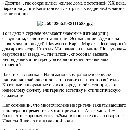
«Десятка», где сохранились жилые дома с эстетикой ХХ века.
Бараки на улице Капитанская смотрятся в кадре необычайно
реалистично.
То и дело в сериале мелькают знакомые изгибы улиц
Савушкина, Советской милиции, Эспланадной, Адмирала
Нахимова, площадей Шаумяна и Карла Маркса. Легендарный
дом архитектора Николая Миловидова на улице Шелгунова –
безусловная звезда «Отпечатков», способная вызвать
неподдельный интерес у всех любителей необычных
строений.
Чабанская стоянка в Наримановском районе в сериале
напоминает заброшенное ранчо где-то на просторах Техаса.
Красивые панорамные съёмки города и области придают
невесёлому сюжету элитарную эстетику и стилистическую
сложность.
Нет сомнений, что многочисленные зрители захватывающего
триллера непременно захотят приехать в Астрахань. Тем
более, что скоро начнутся съёмки второго сезона – говорят, с
Иваном Янковским в главной роли.