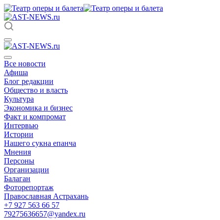
Все новости
Афиша
Блог редакции
Общество и власть
Культура
Экономика и бизнес
Факт и компромат
Интервью
Истории
Нашего сукна епанча
Мнения
Персоны
Организации
Балаган
Фоторепортаж
Православная Астрахань
+7 927 563 66 57
79275636657@yandex.ru