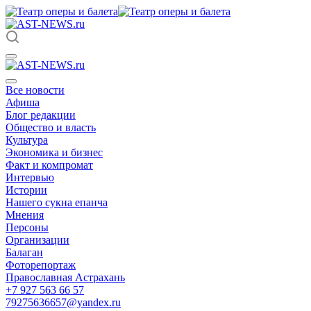
Все новости
Афиша
Блог редакции
Общество и власть
Культура
Экономика и бизнес
Факт и компромат
Интервью
Истории
Нашего сукна епанча
Мнения
Персоны
Организации
Балаган
Фоторепортаж
Православная Астрахань
+7 927 563 66 57
79275636657@yandex.ru