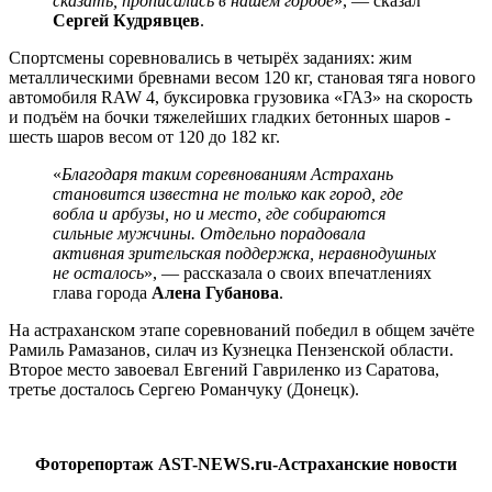
сказать, прописались в нашем городе
», — сказал
Сергей Кудрявцев
.
Спортсмены соревновались в четырёх заданиях: жим
металлическими бревнами весом 120 кг, становая тяга нового
автомобиля RAW 4, буксировка грузовика «ГАЗ» на скорость
и подъём на бочки тяжелейших гладких бетонных шаров -
шесть шаров весом от 120 до 182 кг.
«
Благодаря таким соревнованиям Астрахань
становится известна не только как город, где
вобла и арбузы, но и место, где собираются
сильные мужчины. Отдельно порадовала
активная зрительская поддержка, неравнодушных
не осталось
», — рассказала о своих впечатлениях
глава города
Алена Губанова
.
На астраханском этапе соревнований победил в общем зачёте
Рамиль Рамазанов, силач из Кузнецка Пензенской области.
Второе место завоевал Евгений Гавриленко из Саратова,
третье досталось Сергею Романчуку (Донецк).
Фоторепортаж AST-NEWS.ru-Астраханские новости