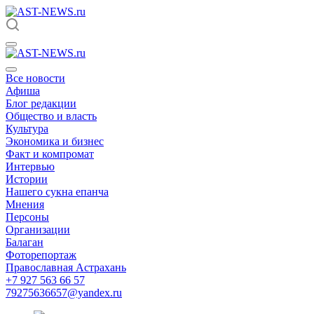
Все новости
Афиша
Блог редакции
Общество и власть
Культура
Экономика и бизнес
Факт и компромат
Интервью
Истории
Нашего сукна епанча
Мнения
Персоны
Организации
Балаган
Фоторепортаж
Православная Астрахань
+7 927 563 66 57
79275636657@yandex.ru