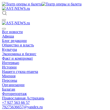
Все новости
Афиша
Блог редакции
Общество и власть
Культура
Экономика и бизнес
Факт и компромат
Интервью
Истории
Нашего сукна епанча
Мнения
Персоны
Организации
Балаган
Фоторепортаж
Православная Астрахань
+7 927 563 66 57
79275636657@yandex.ru