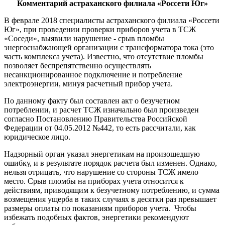
К
омментарий астраханского филиала «Россети Юг»
В феврале 2018 специалисты астраханского филиала «Россети
Юг», при проведении проверки приборов учета в ТСЖ
«Соседи», выявили нарушение - срыв пломбы
энергоснабжающей организации с трансформатора тока (это
часть комплекса учета). Известно, что отсутствие пломбы
позволяет беспрепятственно осуществлять
несанкционированное подключение и потребление
электроэнергии, минуя расчетный прибор учета.
По данному факту был составлен акт о безучетном
потреблении, и расчет ТСЖ изначально был произведен
согласно Постановлению Правительства Российской
Федерации от 04.05.2012 №442, то есть рассчитали, как
юридическое лицо.
Надзорный орган указал энергетикам на произошедшую
ошибку, и в результате порядок расчета был изменен. Однако,
нельзя отрицать, что нарушение со стороны ТСЖ имело
место. Срыв пломбы на приборах учета относится к
действиям, приводящим к безучетному потреблению, и сумма
возмещения ущерба в таких случаях в десятки раз превышает
размеры оплаты по показаниям приборов учета. Чтобы
избежать подобных фактов, энергетики рекомендуют