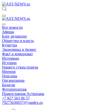
Все новости
Афиша
Блог редакции
Общество и власть
Культура
Экономика и бизнес
Факт и компромат
Интервью
Истории
Нашего сукна епанча
Мнения
Персоны
Организации
Балаган
Фоторепортаж
Православная Астрахань
+7 927 563 66 57
79275636657@yandex.ru