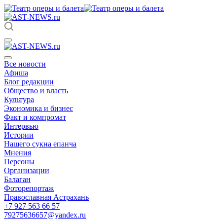
Все новости
Афиша
Блог редакции
Общество и власть
Культура
Экономика и бизнес
Факт и компромат
Интервью
Истории
Нашего сукна епанча
Мнения
Персоны
Организации
Балаган
Фоторепортаж
Православная Астрахань
+7 927 563 66 57
79275636657@yandex.ru