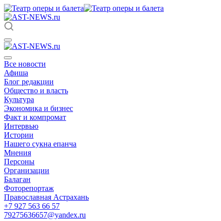
Все новости
Афиша
Блог редакции
Общество и власть
Культура
Экономика и бизнес
Факт и компромат
Интервью
Истории
Нашего сукна епанча
Мнения
Персоны
Организации
Балаган
Фоторепортаж
Православная Астрахань
+7 927 563 66 57
79275636657@yandex.ru