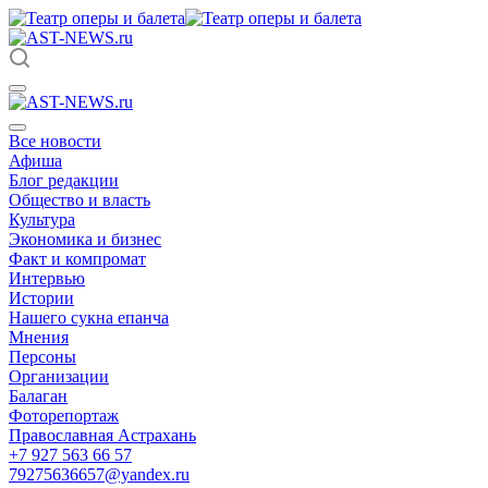
Все новости
Афиша
Блог редакции
Общество и власть
Культура
Экономика и бизнес
Факт и компромат
Интервью
Истории
Нашего сукна епанча
Мнения
Персоны
Организации
Балаган
Фоторепортаж
Православная Астрахань
+7 927 563 66 57
79275636657@yandex.ru