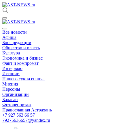
Все новости
Афиша
Блог редакции
Общество и власть
Культура
Экономика и бизнес
Факт и компромат
Интервью
Истории
Нашего сукна епанча
Мнения
Персоны
Организации
Балаган
Фоторепортаж
Православная Астрахань
+7 927 563 66 57
79275636657@yandex.ru