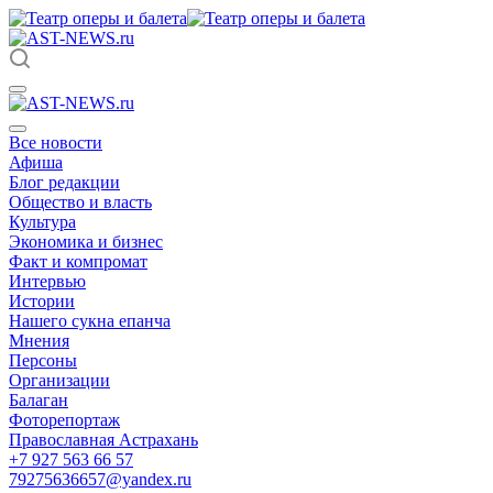
Все новости
Афиша
Блог редакции
Общество и власть
Культура
Экономика и бизнес
Факт и компромат
Интервью
Истории
Нашего сукна епанча
Мнения
Персоны
Организации
Балаган
Фоторепортаж
Православная Астрахань
+7 927 563 66 57
79275636657@yandex.ru