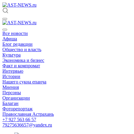
Все новости
Афиша
Блог редакции
Общество и власть
Культура
Экономика и бизнес
Факт и компромат
Интервью
Истории
Нашего сукна епанча
Мнения
Персоны
Организации
Балаган
Фоторепортаж
Православная Астрахань
+7 927 563 66 57
79275636657@yandex.ru