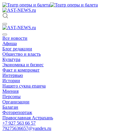
Все новости
Афиша
Блог редакции
Общество и власть
Культура
Экономика и бизнес
Факт и компромат
Интервью
Истории
Нашего сукна епанча
Мнения
Персоны
Организации
Балаган
Фоторепортаж
Православная Астрахань
+7 927 563 66 57
79275636657@yandex.ru