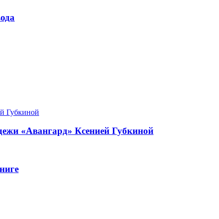
ода
одежи «Авангард» Ксенией Губкиной
ниге