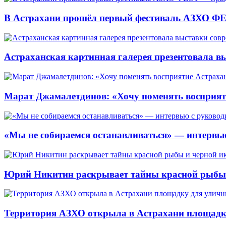
В Астрахани прошёл первый фестиваль АЗХО ФЕ
Астраханская картинная галерея презентовала вы
Марат Джамалетдинов: «Хочу поменять восприят
«Мы не собираемся останавливаться» — интервью
Юрий Никитин раскрывает тайны красной рыбы и
Территория АЗХО открыла в Астрахани площадк