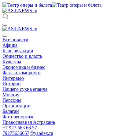
Все новости
Афиша
Блог редакции
Общество и власть
Культура
Экономика и бизнес
Факт и компромат
Интервью
Истории
Нашего сукна епанча
Мнения
Персоны
Организации
Балаган
Фоторепортаж
Православная Астрахань
+7 927 563 66 57
79275636657@yandex.ru