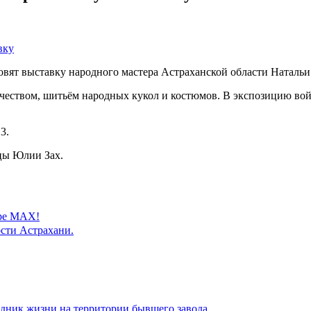
товят выставку народного мастера Астраханской области Наталь
ачеством, шитьём народных кукол и костюмов. В экспозицию вой
3.
цы Юлии Зах.
ере MAX!
сти Астрахани.