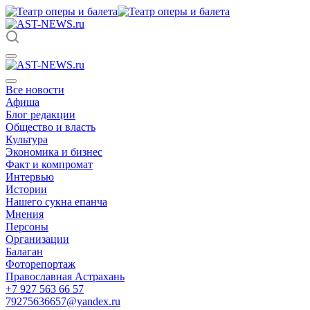
Все новости
Афиша
Блог редакции
Общество и власть
Культура
Экономика и бизнес
Факт и компромат
Интервью
Истории
Нашего сукна епанча
Мнения
Персоны
Организации
Балаган
Фоторепортаж
Православная Астрахань
+7 927 563 66 57
79275636657@yandex.ru