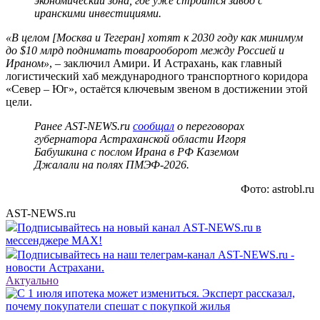
экономический зона, где уже строится завод с
иранскими инвестициями.
«В целом [Москва и Тегеран] хотят к 2030 году как минимум
до $10 млрд поднимать товарооборот между Россией и
Ираном»
, – заключил Амири. И Астрахань, как главный
логистический хаб международного транспортного коридора
«Север – Юг», остаётся ключевым звеном в достижении этой
цели.
Ранее AST-NEWS.ru
сообщал
о переговорах
губернатора Астраханской области Игоря
Бабушкина с послом Ирана в РФ Каземом
Джалали на полях ПМЭФ-2026.
Фото: astrobl.ru
AST-NEWS.ru
Подписывайтесь на новый канал AST-NEWS.ru в
мессенджере MAX!
Подписывайтесь на наш телеграм-канал AST-NEWS.ru -
новости Астрахани.
Актуально