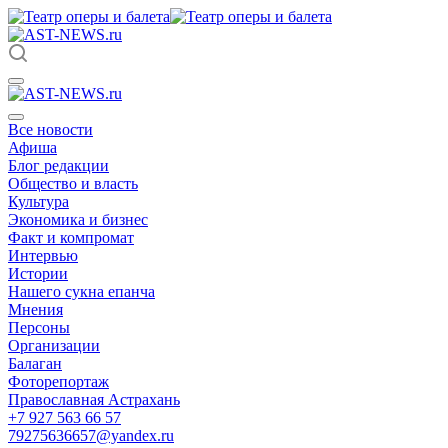
Все новости
Афиша
Блог редакции
Общество и власть
Культура
Экономика и бизнес
Факт и компромат
Интервью
Истории
Нашего сукна епанча
Мнения
Персоны
Организации
Балаган
Фоторепортаж
Православная Астрахань
+7 927 563 66 57
79275636657@yandex.ru