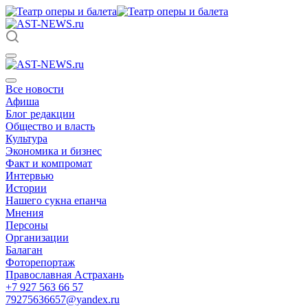
Все новости
Афиша
Блог редакции
Общество и власть
Культура
Экономика и бизнес
Факт и компромат
Интервью
Истории
Нашего сукна епанча
Мнения
Персоны
Организации
Балаган
Фоторепортаж
Православная Астрахань
+7 927 563 66 57
79275636657@yandex.ru