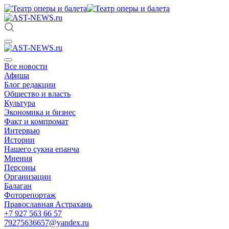
Все новости
Афиша
Блог редакции
Общество и власть
Культура
Экономика и бизнес
Факт и компромат
Интервью
Истории
Нашего сукна епанча
Мнения
Персоны
Организации
Балаган
Фоторепортаж
Православная Астрахань
+7 927 563 66 57
79275636657@yandex.ru