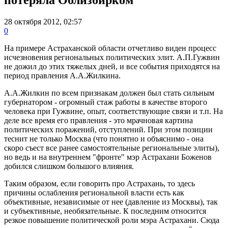
28 октября 2012, 02:57
0
На примере Астраханской области отчетливо виден процесс
исчезновения региональных политических элит. А.П.Гужвин
не дожил до этих тяжелых дней, и все события приходятся на
период правления А.А.Жилкина.
А.А.Жилкин по всем признакам должен был стать сильным
губернатором - огромный стаж работы в качестве второго
человека при Гужвине, опыт, соответствующие связи и т.п. На
деле все время его правления - это мрачновая картина
политических поражений, отступлений. При этом позиции
теснит не только Москва (что понятно и объяснимо - она
скоро съест все ранее самостоятельные региональные элиты),
но ведь и на внутреннем "фронте" мэр Астрахани Боженов
добился слишком большого влияния.
Таким образом, если говорить про Астрахань, то здесь
причины ослабления региональной власти есть как
объективные, независимые от нее (давление из Москвы), так
и субъективные, необязательные. К последним относится
резкое повышение политической роли мэра Астрахани. Сюда