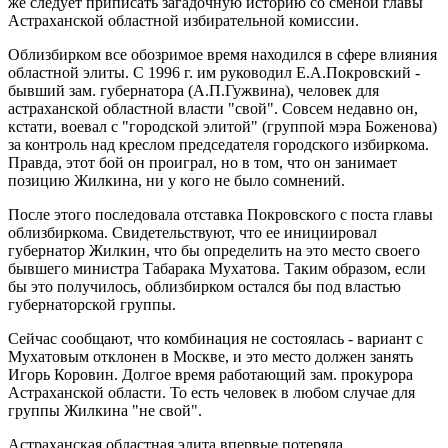
же следует приписать загадочную историю со сменой главы
Астраханской областной избирательной комиссии.
Облизбирком все обозримое время находился в сфере влияния
областной элиты. С 1996 г. им руководил Е.А.Покровский -
бывший зам. губернатора (А.П.Гужвина), человек для
астраханской областной власти "свой". Совсем недавно он,
кстати, воевал с "городской элитой" (группой мэра Боженова)
за контроль над креслом председателя городского избиркома.
Правда, этот бой он проиграл, но в том, что он занимает
позицию Жилкина, ни у кого не было сомнений.
После этого последовала отставка Покровского с поста главы
облизбиркома. Свидетельствуют, что ее инициировал
губернатор Жилкин, что бы определить на это место своего
бывшего министра Табарака Мухатова. Таким образом, если
бы это получилось, облизбирком остался бы под властью
губернаторской группы.
Сейчас сообщают, что комбинация не состоялась - вариант с
Мухатовым отклонен в Москве, и это место должен занять
Игорь Коровин. Долгое время работающий зам. прокурора
Астраханской области. То есть человек в любом случае для
группы Жилкина "не свой".
Астраханская областная элита впервые потеряла