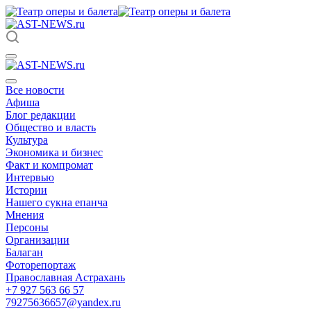
Все новости
Афиша
Блог редакции
Общество и власть
Культура
Экономика и бизнес
Факт и компромат
Интервью
Истории
Нашего сукна епанча
Мнения
Персоны
Организации
Балаган
Фоторепортаж
Православная Астрахань
+7 927 563 66 57
79275636657@yandex.ru