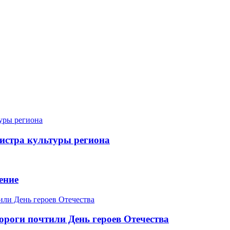
истра культуры региона
ение
роги почтили День героев Отечества