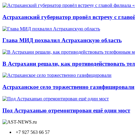
Астраханский губернатор провёл встречу с глав
Глава МИД похвалил Астраханскую область
В Астрахани решали, как противодействовать т
Астраханское село торжественно газифицировали
Под Астраханью отремонтирован ещё один мост
+7 927 563 66 57