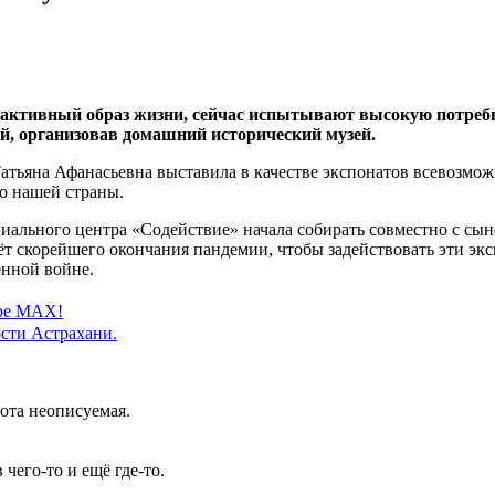
 активный образ жизни, сейчас испытывают высокую потребн
ой, организовав домашний исторический музей.
атьяна Афанасьевна выставила в качестве экспонатов всевозмож
о нашей страны.
иального центра «Содействие» начала собирать совместно с сын
т скорейшего окончания пандемии, чтобы задействовать эти экс
енной войне.
ере MAX!
сти Астрахани.
ота неописуемая.
чего-то и ещё где-то.