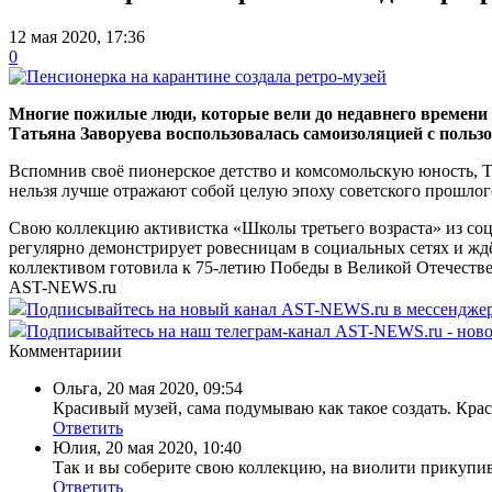
12 мая 2020, 17:36
0
Многие пожилые люди, которые вели до недавнего времени
Татьяна Заворуева воспользовалась самоизоляцией с польз
Вспомнив своё пионерское детство и комсомольскую юность, Т
нельзя лучше отражают собой целую эпоху советского прошлог
Свою коллекцию активистка «Школы третьего возраста» из соц
регулярно демонстрирует ровесницам в социальных сетях и ждё
коллективом готовила к 75-летию Победы в Великой Отечеств
AST-NEWS.ru
Подписывайтесь на новый канал AST-NEWS.ru в мессендж
Подписывайтесь на наш телеграм-канал AST-NEWS.ru - ново
Комментариии
Ольга
,
20 мая 2020, 09:54
Красивый музей, сама подумываю как такое создать. Крас
Ответить
Юлия
,
20 мая 2020, 10:40
Так и вы соберите свою коллекцию, на виолити прикупив 
Ответить