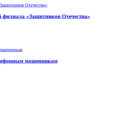
ой филиала «Защитников Отечества»
елефонным мошенникам