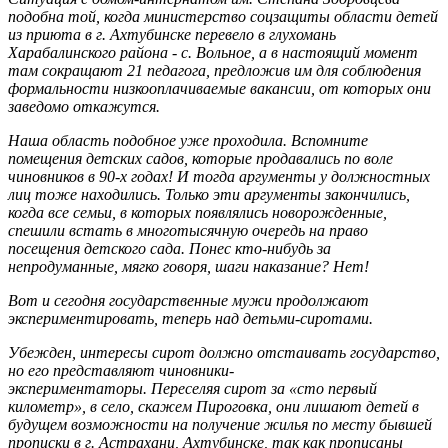
подобна той, когда министерство соцзащиты области детей
из приюта в г. Ахтубинске перевело в глухомань
Харабалинского района - с. Вольное, а в настоящий момент
там сокращают 21 педагога, предложив им для соблюдения
формальности низкооплачиваемые вакансии, от которых они
заведомо откажутся.
Наша область подобное уже проходила. Вспомните
помещения детских садов, которые продавались по воле
чиновников в 90-х годах! И тогда аргументы у должностных
лиц тоже находились. Только эти аргументы закончились,
когда все семьи, в которых появлялись новорожденные,
спешили встать в многотысячную очередь на право
посещения детского сада. Понес кто-нибудь за
непродуманные, мягко говоря, шаги наказание? Нет!
Вот и сегодня государственные мужи продолжают
экспериментировать, теперь над детьми-сиротами.
Убежден, интересы сирот должно отстаивать государство,
но его представляют чиновники-
экспериментаторы. Переселяя сирот за «сто первый
километр», в село, скажем Пироговка, они лишают детей в
будущем возможности на получение жилья по месту бывшей
прописки в г. Астрахани, Ахтубинске, так как прописаны