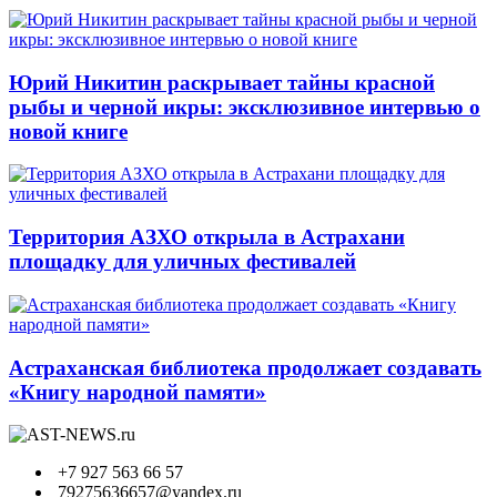
Юрий Никитин раскрывает тайны красной
рыбы и черной икры: эксклюзивное интервью о
новой книге
Территория АЗХО открыла в Астрахани
площадку для уличных фестивалей
Астраханская библиотека продолжает создавать
«Книгу народной памяти»
+7 927 563 66 57
79275636657@yandex.ru