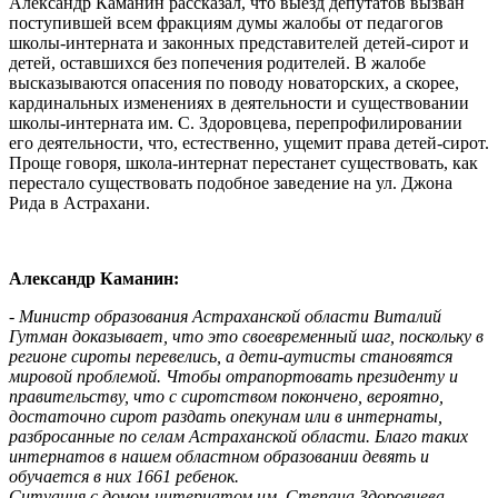
Александр Каманин рассказал, что выезд депутатов вызван
поступившей всем фракциям думы жалобы от педагогов
школы-интерната и законных представителей детей-сирот и
детей, оставшихся без попечения родителей. В жалобе
высказываются опасения по поводу новаторских, а скорее,
кардинальных изменениях в деятельности и существовании
школы-интерната им. С. Здоровцева, перепрофилировании
его деятельности, что, естественно, ущемит права детей-сирот.
Проще говоря, школа-интернат перестанет существовать, как
перестало существовать подобное заведение на ул. Джона
Рида в Астрахани.
Александр Каманин:
- Министр образования Астраханской области Виталий
Гутман доказывает, что это своевременный шаг, поскольку в
регионе сироты перевелись, а дети-аутисты становятся
мировой проблемой. Чтобы отрапортовать президенту и
правительству, что с сиротством покончено, вероятно,
достаточно сирот раздать опекунам или в интернаты,
разбросанные по селам Астраханской области. Благо таких
интернатов в нашем областном образовании девять и
обучается в них 1661 ребенок.
Ситуация с домом-интернатом им. Степана Здоровцева