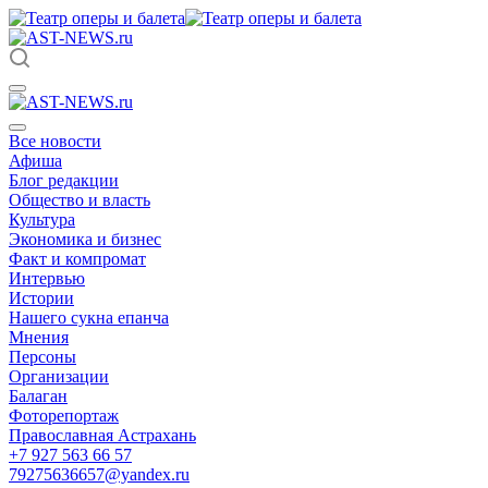
Все новости
Афиша
Блог редакции
Общество и власть
Культура
Экономика и бизнес
Факт и компромат
Интервью
Истории
Нашего сукна епанча
Мнения
Персоны
Организации
Балаган
Фоторепортаж
Православная Астрахань
+7 927 563 66 57
79275636657@yandex.ru