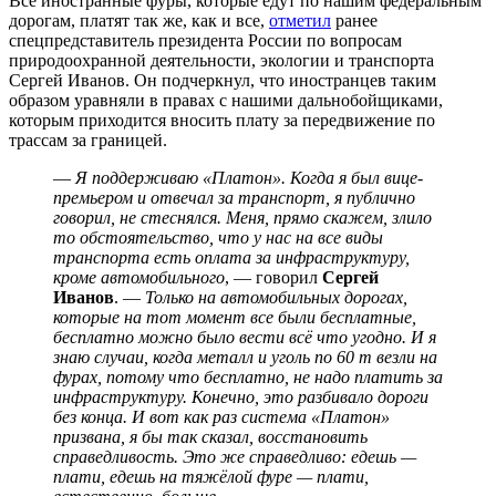
Все иностранные фуры, которые едут по нашим федеральным
дорогам, платят так же, как и все,
отметил
ранее
спецпредставитель президента России по вопросам
природоохранной деятельности, экологии и транспорта
Сергей Иванов. Он подчеркнул, что иностранцев таким
образом уравняли в правах с нашими дальнобойщиками,
которым приходится вносить плату за передвижение по
трассам за границей.
—
Я поддерживаю «Платон». Когда я был вице-
премьером и отвечал за транспорт, я публично
говорил, не стеснялся. Меня, прямо скажем, злило
то обстоятельство, что у нас на все виды
транспорта есть оплата за инфраструктуру,
кроме автомобильног
о
, — говорил
Сергей
Иванов
. —
Только на автомобильных дорогах,
которые на тот момент все были бесплатные,
бесплатно можно было вести всё что угодно. И я
знаю случаи, когда металл и уголь по 60 т везли на
фурах, потому что бесплатно, не надо платить за
инфраструктуру. Конечно, это разбивало дороги
без конца. И вот как раз система «Платон»
призвана, я бы так сказал, восстановить
справедливость. Это же справедливо: едешь —
плати, едешь на тяжёлой фуре — плати,