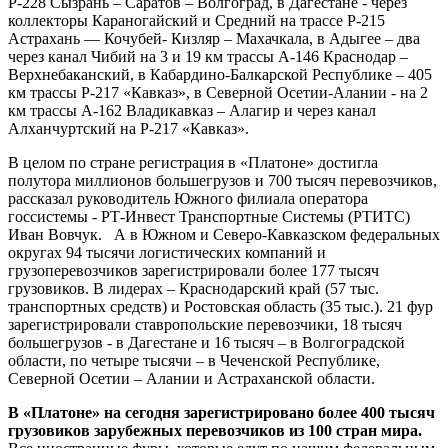
Р-228 Сызрань – Саратов – Волгоград, в Дагестане - через
коллекторы Караногайский и Средний на трассе Р-215
Астрахань — Кочубей- Кизляр – Махачкала, в Адыгее – два
через канал Чибий на 3 и 19 км трассы А-146 Краснодар –
Верхнебаканский, в Кабардино-Балкарской Республике – 405
км трассы Р-217 «Кавказ», в Северной Осетии-Алании - на 2
км трассы А-162 Владикавказ – Алагир и через канал
Алханчуртский на Р-217 «Кавказ».
В целом по стране регистрация в «Платоне» достигла
полутора миллионов большегрузов и 700 тысяч перевозчиков,
рассказал руководитель Южного филиала оператора
госсистемы - РТ-Инвест Транспортные Системы (РТИТС)
Иван Вовчук. А в Южном и Северо-Кавказском федеральных
округах 94 тысячи логистических компаний и
грузоперевозчиков зарегистрировали более 177 тысяч
грузовиков. В лидерах – Краснодарский край (57 тыс.
транспортных средств) и Ростовская область (35 тыс.). 21 фур
зарегистрировали ставропольские перевозчики, 18 тысяч
большегрузов - в Дагестане и 16 тысяч – в Волгоградской
области, по четыре тысячи – в Чеченской Республике,
Северной Осетии – Алании и Астраханской области.
В «Платоне» на сегодня зарегистрировано более 400 тысяч
грузовиков зарубежных перевозчиков из 100 стран мира.