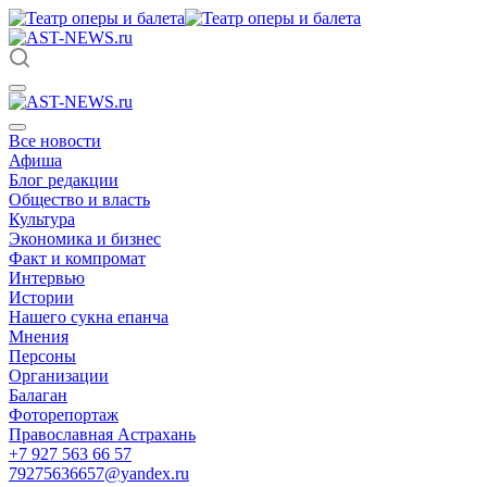
Все новости
Афиша
Блог редакции
Общество и власть
Культура
Экономика и бизнес
Факт и компромат
Интервью
Истории
Нашего сукна епанча
Мнения
Персоны
Организации
Балаган
Фоторепортаж
Православная Астрахань
+7 927 563 66 57
79275636657@yandex.ru