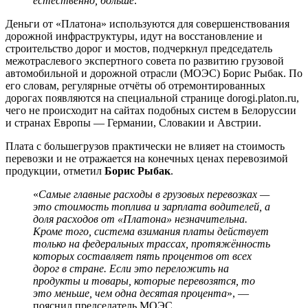
естественно, больше
.
Деньги от «Платона» используются для совершенствования
дорожной инфраструктуры, идут на восстановление и
строительство дорог и мостов, подчеркнул председатель
межотраслевого экспертного совета по развитию грузовой
автомобильной и дорожной отрасли (МОЭС) Борис Рыбак. По
его словам, регулярные отчёты об отремонтированных
дорогах появляются на специальной странице dorogi.platon.ru,
чего не происходит на сайтах подобных систем в Белоруссии
и странах Европы — Германии, Словакии и Австрии.
Плата с большегрузов практически не влияет на стоимость
перевозки и не отражается на конечных ценах перевозимой
продукции, отметил
Борис Рыбак
.
«
Самые главные расходы в грузовых перевозках —
это стоимость топлива и зарплата водителей, а
доля расходов от «Платона» незначительна.
Кроме того, система взимания платы действует
только на федеральных трассах, протяжённость
которых составляет пять процентов от всех
дорог в стране. Если это переложить на
продукты и товары, которые перевозятся, то
это меньше, чем одна десятая процента
», —
пояснил председатель МОЭС.