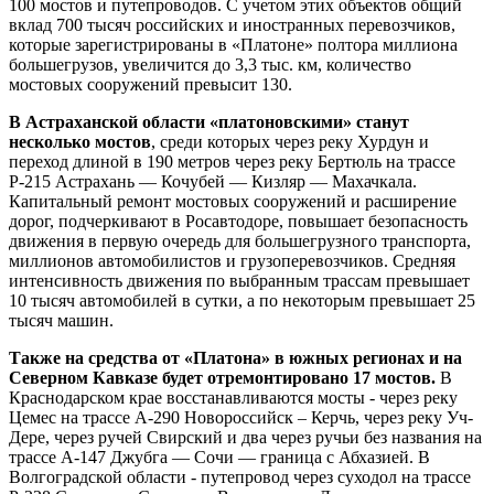
100 мостов и путепроводов. С учетом этих объектов общий
вклад 700 тысяч российских и иностранных перевозчиков,
которые зарегистрированы в «Платоне» полтора миллиона
большегрузов, увеличится до 3,3 тыс. км, количество
мостовых сооружений превысит 130.
В Астраханской области «платоновскими» станут
несколько мостов
, среди которых через реку Хурдун и
переход длиной в 190 метров через реку Бертюль на трассе
Р-215 Астрахань — Кочубей — Кизляр — Махачкала.
Капитальный ремонт мостовых сооружений и расширение
дорог, подчеркивают в Росавтодоре, повышает безопасность
движения в первую очередь для большегрузного транспорта,
миллионов автомобилистов и грузоперевозчиков. Средняя
интенсивность движения по выбранным трассам превышает
10 тысяч автомобилей в сутки, а по некоторым превышает 25
тысяч машин.
Также на средства от «Платона» в южных регионах и на
Северном Кавказе будет отремонтировано 17 мостов.
В
Краснодарском крае восстанавливаются мосты - через реку
Цемес на трассе А-290 Новороссийск – Керчь, через реку Уч-
Дере, через ручей Свирский и два через ручьи без названия на
трассе А-147 Джубга — Сочи — граница с Абхазией. В
Волгоградской области - путепровод через суходол на трассе