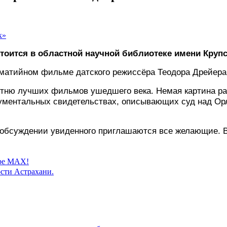
оится в областной научной библиотеке имени Крупско
томатийном фильме датского режиссёра Теодора Дрейера
сотню лучших фильмов ушедшего века. Немая картина р
ументальных свидетельствах, описывающих суд над Орл
обсуждении увиденного приглашаются все желающие. Вх
ере MAX!
сти Астрахани.