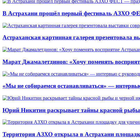
В Астрахани прошёл первый фестиваль АЗХО ФЕ
Астраханская картинная галерея презентовала вы
Марат Джамалетдинов: «Хочу поменять восприят
«Мы не собираемся останавливаться» — интервью
Юрий Никитин раскрывает тайны красной рыбы и
Территория АЗХО открыла в Астрахани площадк