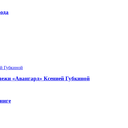
ода
одежи «Авангард» Ксенией Губкиной
ниге