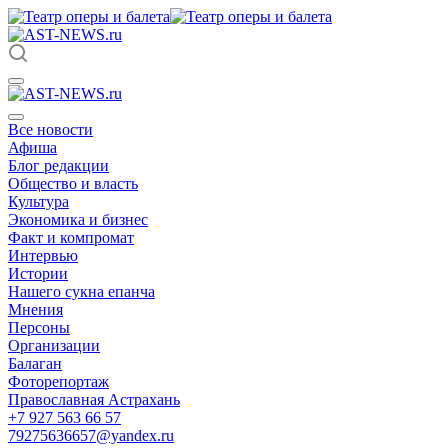
Все новости
Афиша
Блог редакции
Общество и власть
Культура
Экономика и бизнес
Факт и компромат
Интервью
Истории
Нашего сукна епанча
Мнения
Персоны
Организации
Балаган
Фоторепортаж
Православная Астрахань
+7 927 563 66 57
79275636657@yandex.ru