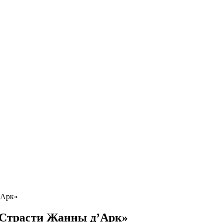
’Арк»
«Страсти Жанны д’Арк»