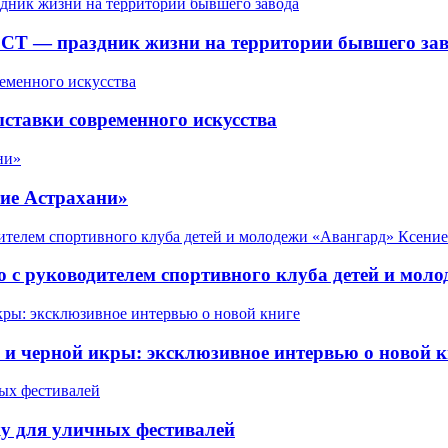
СТ — праздник жизни на территории бывшего зав
ставки современного искусства
ие Астрахани»
 с руководителем спортивного клуба детей и мол
 черной икры: эксклюзивное интервью о новой к
у для уличных фестивалей