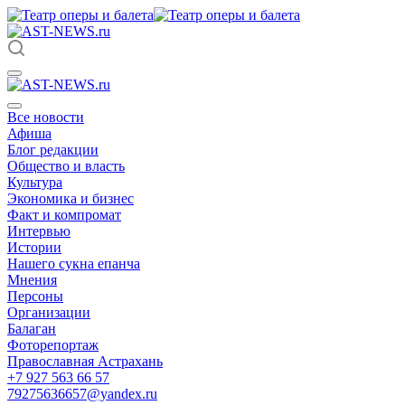
Все новости
Афиша
Блог редакции
Общество и власть
Культура
Экономика и бизнес
Факт и компромат
Интервью
Истории
Нашего сукна епанча
Мнения
Персоны
Организации
Балаган
Фоторепортаж
Православная Астрахань
+7 927 563 66 57
79275636657@yandex.ru