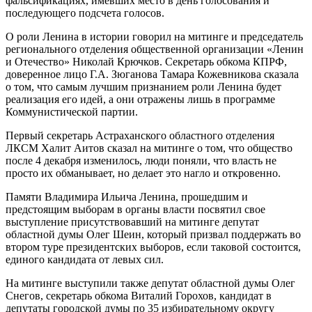
фальсификациях, имевших место в день голосования и
последующего подсчета голосов.
О роли Ленина в истории говорил на митинге и председатель
регионального отделения общественной организации «Ленин
и Отечество» Николай Крючков. Секретарь обкома КПРФ,
доверенное лицо Г.А. Зюганова Тамара Кожевникова сказала
о том, что самым лучшим признанием роли Ленина будет
реализация его идей, а они отражены лишь в программе
Коммунистической партии.
Первый секретарь Астраханского областного отделения
ЛКСМ Халит Аитов сказал на митинге о том, что общество
после 4 декабря изменилось, люди поняли, что власть не
просто их обманывает, но делает это нагло и откровенно.
Памяти Владимира Ильича Ленина, прошедшим и
предстоящим выборам в органы власти посвятил свое
выступление присутствовавший на митинге депутат
областной думы Олег Шеин, который призвал поддержать во
втором туре президентских выборов, если таковой состоится,
единого кандидата от левых сил.
На митинге выступили также депутат областной думы Олег
Снегов, секретарь обкома Виталий Горохов, кандидат в
депутаты городской думы по 35 избирательному округу