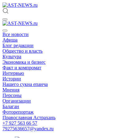
Все новости
Афиша
Блог редакции
Общество и власть
Культура
Экономика и бизнес
Факт и компромат
Интервью
Истории
Нашего сукна епанча
Мнения
Персоны
Организации
Балаган
Фоторепортаж
Православная Астрахань
+7 927 563 66 57
79275636657@yandex.ru