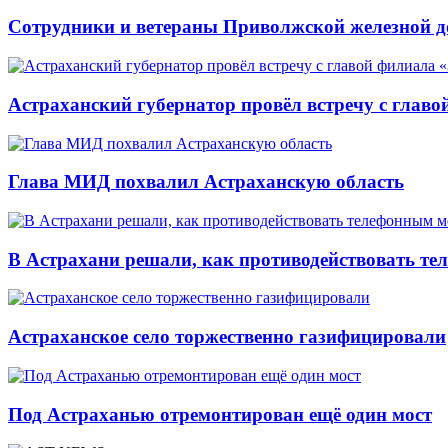
Сотрудники и ветераны Приволжской железной до
Астраханский губернатор провёл встречу с глав
Глава МИД похвалил Астраханскую область
В Астрахани решали, как противодействовать т
Астраханское село торжественно газифицировали
Под Астраханью отремонтирован ещё один мост