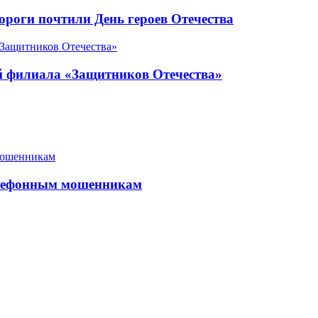
роги почтили День героев Отечества
ой филиала «Защитников Отечества»
елефонным мошенникам