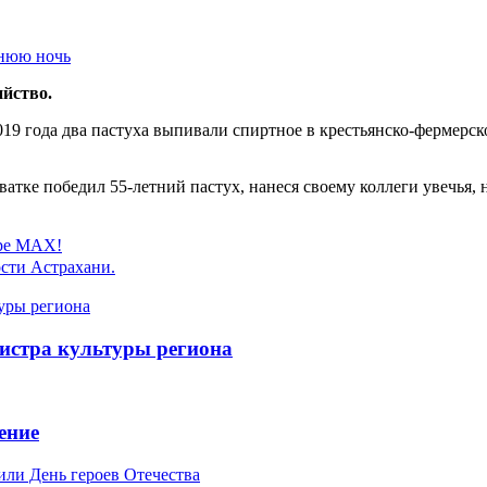
ийство.
019 года два пастуха выпивали спиртное в крестьянско-фермерск
ватке победил 55-летний пастух, нанеся своему коллеги увечья,
ере MAX!
сти Астрахани.
истра культуры региона
ение