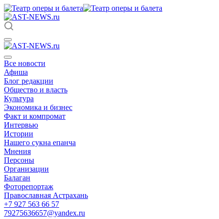
Все новости
Афиша
Блог редакции
Общество и власть
Культура
Экономика и бизнес
Факт и компромат
Интервью
Истории
Нашего сукна епанча
Мнения
Персоны
Организации
Балаган
Фоторепортаж
Православная Астрахань
+7 927 563 66 57
79275636657@yandex.ru