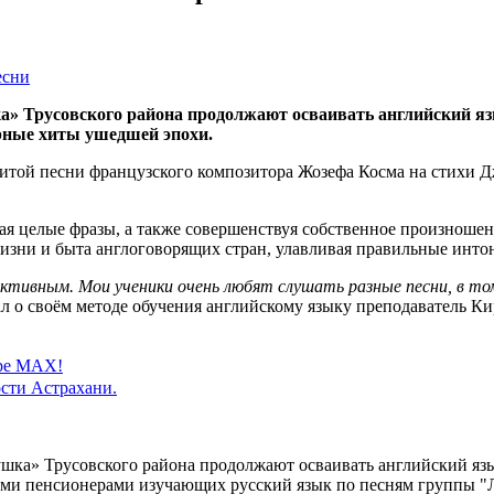
а» Трусовского района продолжают осваивать английский я
рные хиты ушедшей эпохи.
итой песни французского композитора Жозефа Косма на стихи Д
я целые фразы, а также совершенствуя собственное произношени
изни и быта англоговорящих стран, улавливая правильные инто
тивным. Мои ученики очень любят слушать разные песни, в том 
ал о своём методе обучения английскому языку преподаватель К
ере MAX!
сти Астрахани.
ка» Трусовского района продолжают осваивать английский язык
ыми пенсионерами изучающих русский язык по песням группы "