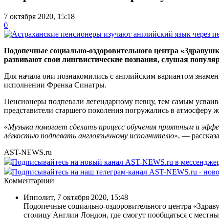
7 октября 2020, 15:18
0
Подопечные социально-оздоровительного центра «Здравушк
развивают свои лингвистические познания, слушая популя
Для начала они познакомились с английским вариантом знамен
исполнении Френка Синатры.
Пенсионеры подпевали легендарному певцу, тем самым усваива
представители старшего поколения погружались в атмосферу ж
«
Музыка помогает сделать процесс обучения приятным и эффек
лёгкостью подпевать англоязычному исполнителю
», — рассказ
AST-NEWS.ru
Подписывайтесь на новый канал AST-NEWS.ru в мессендж
Подписывайтесь на наш телеграм-канал AST-NEWS.ru - ново
Комментариии
Ипполит
,
7 октября 2020, 15:48
Подопечные социально-оздоровительного центра «Здравуш
столицу Англии Лондон, где смогут пообщаться с местн