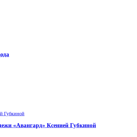
ода
одежи «Авангард» Ксенией Губкиной