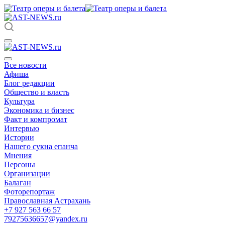
Все новости
Афиша
Блог редакции
Общество и власть
Культура
Экономика и бизнес
Факт и компромат
Интервью
Истории
Нашего сукна епанча
Мнения
Персоны
Организации
Балаган
Фоторепортаж
Православная Астрахань
+7 927 563 66 57
79275636657@yandex.ru