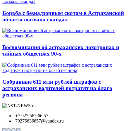
Борьба с безнадзорным скотом в Астраханской
области вызвала скандал
Воспоминания об астраханских лохотронах и
тайных обществах 90-х
Собранные 611 млн рублей штрафов с
астраханских водителей потратят на благо
региона
+7 927 563 66 57
79275636657@yandex.ru