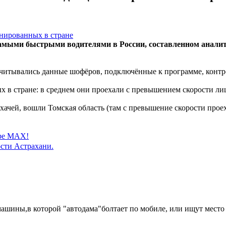
с самыми быстрыми водителями в России, составленном анал
учитывались данные шофёров, подключённые к программе, конт
 в стране: в среднем они проехали с превышением скорости ли
хачей, вошли Томская область (там с превышение скорости прое
ере MAX!
сти Астрахани.
машины,в которой "автодама"болтает по мобиле, или ищут место 