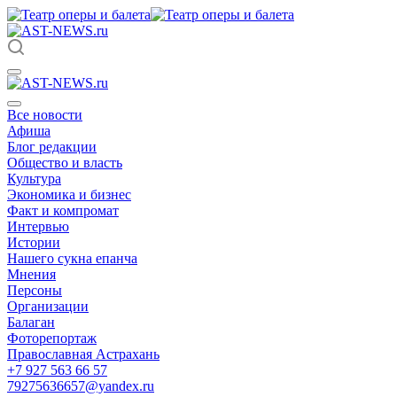
Все новости
Афиша
Блог редакции
Общество и власть
Культура
Экономика и бизнес
Факт и компромат
Интервью
Истории
Нашего сукна епанча
Мнения
Персоны
Организации
Балаган
Фоторепортаж
Православная Астрахань
+7 927 563 66 57
79275636657@yandex.ru