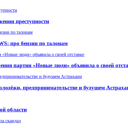
жении преступности
WS: про бензин по талонам
ления партии «Новые люди» объявила о своей отст
олодёжи, предпринимательстве и будущем Астраха
ой области