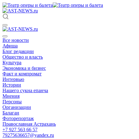
Все новости
Афиша
Блог редакции
Общество и власть
Культура
Экономика и бизнес
Факт и компромат
Интервью
Истории
Нашего сукна епанча
Мнения
Персоны
Организации
Балаган
Фоторепортаж
Православная Астрахань
+7 927 563 66 57
79275636657@yandex.ru