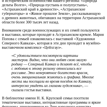
и историческим особенностям нашего региона: «Природа
дельты Волги», «Природа пустынь и полупустынь»,
«Астраханский край в древности», «Астраханские
губернаторы» и «Живое прошлое Земли», рассказывающую
о древних животных, обитавших на территории Астраханской
области более 300 тысяч лет назад.
Вниманием среди военнослужащих и их семей пользуются
и выставки, которые проходят в Астраханском кремле. Мария
Попова с семьей ознакомилась с выставкой «Художники
Северного Кавказа», которая в эти дни проходит в музейно-
выставочном комплексе «Цейхгауз».
«
С удовольствием посмотрели картины
мастеров. Видно, что они любят свою малую
родину — Северный Кавказ и делают всё, чтобы
с любовью к этому региону относились все
россияне. Это невероятное богатство красок,
очень эмоциональная живопись и графика. Многие
места мы посещали во время поездок по Кавказу,
интересно увидеть их глазами художника
», —
сказала гостья выставки.
В библиотеке имени Н. К. Крупской семьи посетили
тематические выставки, интерактивные программы и яркие
фотозоны, приуроченные ко Дню народного единства,