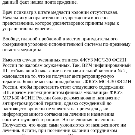
данный факт нашел подтверждение.
Врач-психиатр в штате медчасти колонии отсутствовал.
Начальнику исправительного учреждения внесено
представление, которое удовлетворено: приняты меры к
устранению нарушения.
Вообще, главной проблемой в местах принудительного
содержания уголовно-исполнительной системы по-прежнему
остается медицина.
Имеются случаи очевидных отписок ФКУЗ МСЧ-30 ФСИН
России по жалобам осужденных. Так, ВИЧ-инфицированный
Ш., отбывавший наказание в исправительной колонии № 2,
жаловался на то, что не получает антиретровирусную
терапию. Больше месяца понадобилось ФКУЗ МСЧ-30 ФСИН
России, чтобы представить ответ следующего содержания:
«Ш. врачом-инфекционистом филиала «Больница» ФКУЗ
МСЧ-30 ФСИН России было рекомендовано назначение
антиретровирусной терапии, однако осужденный до
настоящего времени не является на прием для дачи
информированного согласия на лечение и назначения
соответствующей терапии». Это очевидная нелепость.
Получается, что люди сами уклоняются от назначенного им
лечения. Кстати, при посещении колонии сотрудником