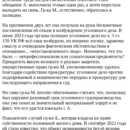
обещание А. выполнила только один раз, а затем перестала
выходить на связь. Гр-ка М., естественно, обратилась в
полицию.
На протяжении двух лет она получала на руки бесконечные
постановления об отказе в возбуждении уголовного дела. В
июне 2023 года органы полиции уголовное дело по ч. 3 ст.
159 УК РФ всё-таки возбудили, но вопреки логике, здравому
смыслу и очевидным фактическим обстоятельствам в
отношении... «неустановленного лица». Непонятно, что это
было — непрофессионализм или сознательная предвзятость?
Прекратить явную волокиту и реально защитить
имущественные права гр-ки М. уполномоченному удалось
благодаря содействию прокуратуры: уголовное дело против
подозреваемой в мошенничестве передано в прокуратуру для
последующего направления в суд.
Но сама гр-ка М. вполне обоснованно считает, что, поскольку
был нарушен разумный срок уголовного судопроизводства,
она уже понесла значительный материальный ущерб и не
факт, что его удастся взыскать с А.
Показателен случай гр-ки Б., которая владела на праве
собственности половиной жилого дома. В сентябре 2022 года
ей стало известно, что объект недвижимости без её ведома