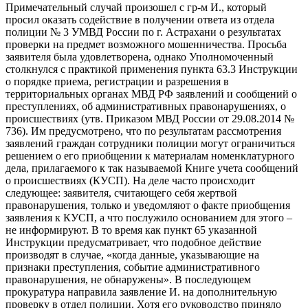
Примечательный случай произошел с гр-м И., который
просил оказать содействие в получении ответа из отдела
полиции № 3 УМВД России по г. Астрахани о результатах
проверки на предмет возможного мошенничества. Просьба
заявителя была удовлетворена, однако Уполномоченный
столкнулся с практикой применения пункта 63.3 Инструкции
о порядке приема, регистрации и разрешения в
территориальных органах МВД РФ заявлений и сообщений о
преступлениях, об административных правонарушениях, о
происшествиях (утв. Приказом МВД России от 29.08.2014 №
736). Им предусмотрено, что по результатам рассмотрения
заявлений граждан сотрудники полиции могут ограничиться
решением о его приобщении к материалам номенклатурного
дела, прилагаемого к так называемой Книге учета сообщений
о происшествиях (КУСП). На деле часто происходит
следующее: заявителя, считающего себя жертвой
правонарушения, только и уведомляют о факте приобщения
заявления к КУСП, а что послужило основанием для этого –
не информируют. В то время как пункт 65 указанной
Инструкции предусматривает, что подобное действие
производят в случае, «когда данные, указывающие на
признаки преступления, событие административного
правонарушения, не обнаружены». В последующем
прокуратура направила заявление И. на дополнительную
проверку в отдел полиции. Хотя его руководство приняло