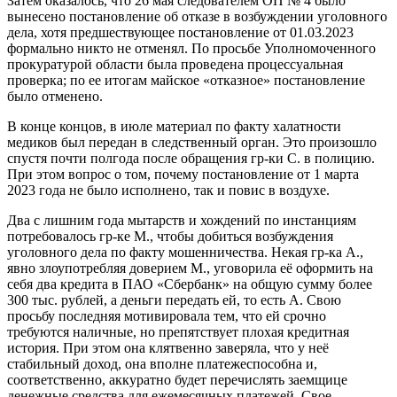
Затем оказалось, что 26 мая следователем ОП № 4 было
вынесено постановление об отказе в возбуждении уголовного
дела, хотя предшествующее постановление от 01.03.2023
формально никто не отменял. По просьбе Уполномоченного
прокуратурой области была проведена процессуальная
проверка; по ее итогам майское «отказное» постановление
было отменено.
В конце концов, в июле материал по факту халатности
медиков был передан в следственный орган. Это произошло
спустя почти полгода после обращения гр-ки С. в полицию.
При этом вопрос о том, почему постановление от 1 марта
2023 года не было исполнено, так и повис в воздухе.
Два с лишним года мытарств и хождений по инстанциям
потребовалось гр-ке М., чтобы добиться возбуждения
уголовного дела по факту мошенничества. Некая гр-ка А.,
явно злоупотребляя доверием М., уговорила её оформить на
себя два кредита в ПАО «Сбербанк» на общую сумму более
300 тыс. рублей, а деньги передать ей, то есть А. Свою
просьбу последняя мотивировала тем, что ей срочно
требуются наличные, но препятствует плохая кредитная
история. При этом она клятвенно заверяла, что у неё
стабильный доход, она вполне платежеспособна и,
соответственно, аккуратно будет перечислять заемщице
денежные средства для ежемесячных платежей. Свое