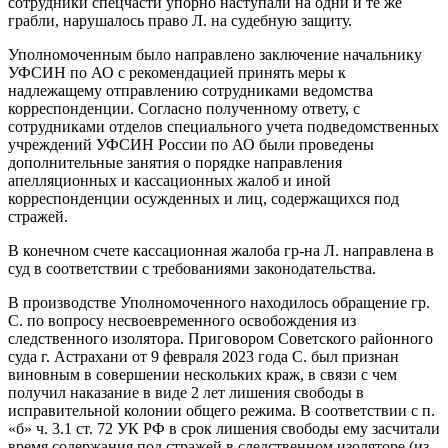
сотрудники спецчасти упорно наступали на одни и те же
грабли, нарушалось право Л. на судебную защиту.
Уполномоченным было направлено заключение начальнику
УФСИН по АО с рекомендацией принять меры к
надлежащему отправлению сотрудниками ведомства
корреспонденции. Согласно полученному ответу, с
сотрудниками отделов специального учета подведомственных
учреждений УФСИН России по АО были проведены
дополнительные занятия о порядке направления
апелляционных и кассационных жалоб и иной
корреспонденции осужденных и лиц, содержащихся под
стражей.
В конечном счете кассационная жалоба гр-на Л. направлена в
суд в соответствии с требованиями законодательства.
В производстве Уполномоченного находилось обращение гр.
С. по вопросу несвоевременного освобождения из
следственного изолятора. Приговором Советского районного
суда г. Астрахани от 9 февраля 2023 года С. был признан
виновным в совершении нескольких краж, в связи с чем
получил наказание в виде 2 лет лишения свободы в
исправительной колонии общего режима. В соответствии с п.
«б» ч. 3.1 ст. 72 УК РФ в срок лишения свободы ему засчитали
время содержания под стражей в следственном изоляторе (из