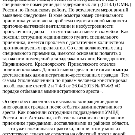
специальное помещение для задержанных лиц (СПЗЛ) ОМВД
России по Лиманскому району. По результатам мероприятий
выявлено следующее. В ходе осмотра камер специального
приемника установлена проблема недостаточной мощности
приточно-вытяжной вентиляции и необустроенности
прогулочного двора — отсутствовали навес и скамейки. Как
пояснил сотрудник медицинского пункта специального
приемника, имеется проблема с достаточным количеством
противовирусных препаратов. Со слов должностных лиц
специального приемника, имеются основания полагать о
заражении помещений для задержанных лиц Володарского,
Икрянинского, Красноярского, Приволжского отделов
полиции клопами. Данный вывод сделан по итогам осмотра
доставленных административно-арестованных граждан. Тем
самым Уполномоченный по правам человека констатировал
несоблюдение статей 2 и 7 ФЗ от 26.04.2013 № 67-ФЗ «О
порядке отбывания административного ареста».
Особую обеспокоенность вызывало возвращение домой
иногородних граждан после отбытия административного
ареста. Как пояснили сотрудники подразделения УМВД
России по г. Астрахани, отбытие наказания в специальном
приемнике гражданами, доставленными из районов области,
— это уже сложившаяся практика, но при этом у многих
отсутствуют денежные средства на обратный проезд домой.