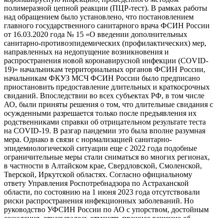
полимеразной цепной реакции (ПЦР-тест). В рамках работы
над обращением было установлено, что постановлением
главного государственного санитарного врача ФСИН России
от 16.03.2020 года № 15 «О введении дополнительных
санитарно-противоэпидемических (профилактических) мер,
направленных на недопущение возникновения и
распространения новой коронавирусной инфекции (COVID-
19)» начальникам территориальных органов ФСИН России,
начальникам ФКУЗ МСЧ ФСИН России было предписано
приостановить предоставление длительных и краткосрочных
свиданий. Впоследствии во всех субъектах РФ, в том числе
АО, были приняты решения о том, что длительные свидания с
осужденными разрешается только после предъявления их
родственниками справки об отрицательном результате теста
на COVID-19. В разгар пандемии это была вполне разумная
мера. Однако в связи с нормализацией санитарно-
эпидемиологической ситуации еще с 2022 года подобные
ограничительные меры стали сниматься во многих регионах,
в частности в Алтайском крае, Свердловской, Смоленской,
Тверской, Иркутской областях. Согласно официальному
ответу Управления Роспотребнадзора по Астраханской
области, по состоянию на 1 июня 2023 года отсутствовали
риски распространения инфекционных заболеваний. Но
руководство УФСИН России по АО с упорством, достойным