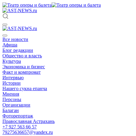
Все новости
Афиша
Блог редакции
Общество и власть
Культура
Экономика и бизнес
Факт и компромат
Интервью
Истории
Нашего сукна епанча
Мнения
Персоны
Организации
Балаган
Фоторепортаж
Православная Астрахань
+7 927 563 66 57
79275636657@yandex.ru