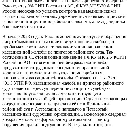
аппарата Уполномоченного гр. Ш. категорически это отрицал.
Руководству УФСИН России по АО, ФКУЗ МСЧ-30 ФСИН
России необходимо усилить контроль над медицинскими
частями подведомственных учреждений, чтобы медицинские
работники инициативно работали с людьми, а не ждали, пока
больные явятся к ним.
В начале 2023 года к Уполномоченному поступали обращения
лиц, отбывающих наказание в виде лишения свободы, о
проблемах, с которыми сталкиваются при направлении
кассационной жалобы на приговор районного суда. Так,
осужденный Л., отбывающий наказание в ФКУ ИК-2 УФСИН
России по АО, из-за вопиющей безграмотности либо
предвзятости сотрудников спецчасти исправительной
колонии на протяжении полугода не мог добиться
направления кассационной жалобы. Согласно п. 1 ч. 2 ст.
401.3 УПК РФ, кассационная жалоба на приговор районного
суда подаётся через суд первой инстанции в судебную
коллегию по уголовным делам соответствующего
кассационного суда общей юрисдикции. Однако несколько раз
сотрудники спецчасти направляли её не в Ленинский
районный суд г. Астрахани, а напрямую в Четвертый
кассационный суд общей юрисдикции. Закономерно следовал
возврат жалобы по формальному основанию — ввиду
нарушения правил подсудности. В результате того, что