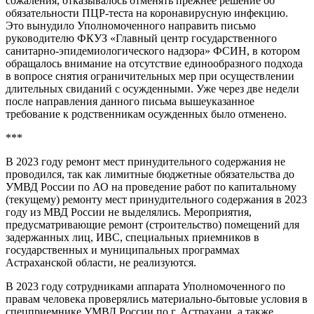
сожаления, отказывалось отменять прежнее решение об
обязательности ПЦР-теста на коронавирусную инфекцию.
Это вынудило Уполномоченного направить письмо
руководителю ФКУЗ «Главный центр государственного
санитарно-эпидемиологического надзора» ФСИН, в котором
обращалось внимание на отсутствие единообразного подхода
в вопросе снятия ограничительных мер при осуществлении
длительных свиданий с осужденными. Уже через две недели
после направления данного письма вышеуказанное
требование к родственникам осужденных было отменено.
***
В 2023 году ремонт мест принудительного содержания не
проводился, так как лимитные бюджетные обязательства до
УМВД России по АО на проведение работ по капитальному
(текущему) ремонту мест принудительного содержания в 2023
году из МВД России не выделялись. Мероприятия,
предусматривающие ремонт (строительство) помещений для
задержанных лиц, ИВС, специальных приемников в
государственных и муниципальных программах
Астраханской области, не реализуются.
В 2023 году сотрудниками аппарата Уполномоченного по
правам человека проверялись материально-бытовые условия в
спецприемнике УМВД России по г. Астрахани, а также