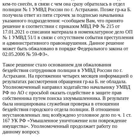
кем-то снесён, в связи с чем она сразу обратилась в отдел
полиции № 1 УМВД России по г. Астрахани. Позже гр-ка Б.
получила ответ из пяти строчек за подписью начальника
указанного подразделения: «сообщаем Вам, что принято
решение в соответствии с приказом МВД РФ № 215 от
17.01.2021 о списании материала в номенклатурное дело ОП
№ 1 УМВД 51/1 в связи с отсутствием события преступления
и административного правонарушения. Данное решение
может быть обжаловано в порядке Федерального закона от
02.05.2006 № 59-ФЗ».
Такое решение стало основанием для обжалования
бездействия сотрудников полиции в УМВД России по г.
Астрахани. На протяжении четырех месяцев информацией о
результатах рассмотрения обращения гр-ка Б. не обладала.
Уполномоченный направил ходатайство начальнику УМВД
РФ по АО с просьбой оказать содействие в защите прав
собственника путем поиска злоумышленника. В результате
была инициирована служебная проверка в отношении
бездействия городского отдела полиции. В отношении
неустановленных лиц возбуждено уголовное дело по ч. 1 ст.
167 УК РФ «Умышленное уничтожение или повреждение
имущества». Уполномоченный продолжает работу по
данному вопросу.