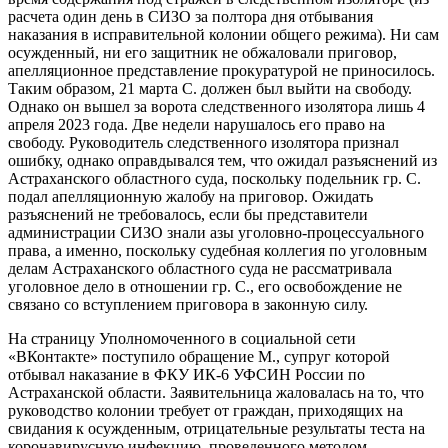
расчета один день в СИЗО за полтора дня отбывания
наказания в исправительной колонии общего режима). Ни сам
осужденный, ни его защитник не обжаловали приговор,
апелляционное представление прокуратурой не приносилось.
Таким образом, 21 марта С. должен был выйти на свободу.
Однако он вышел за ворота следственного изолятора лишь 4
апреля 2023 года. Две недели нарушалось его право на
свободу. Руководитель следственного изолятора признал
ошибку, однако оправдывался тем, что ожидал разъяснений из
Астраханского областного суда, поскольку подельник гр. С.
подал апелляционную жалобу на приговор. Ожидать
разъяснений не требовалось, если бы представители
администрации СИЗО знали азы уголовно-процессуального
права, а именно, поскольку судебная коллегия по уголовным
делам Астраханского областного суда не рассматривала
уголовное дело в отношении гр. С., его освобождение не
связано со вступлением приговора в законную силу.
На страницу Уполномоченного в социальной сети
«ВКонтакте» поступило обращение М., супруг которой
отбывал наказание в ФКУ ИК-6 УФСИН России по
Астраханской области. Заявительница жаловалась на то, что
руководство колонии требует от граждан, приходящих на
свидания к осужденным, отрицательные результаты теста на
коронавирусную инфекцию, проведенного методом