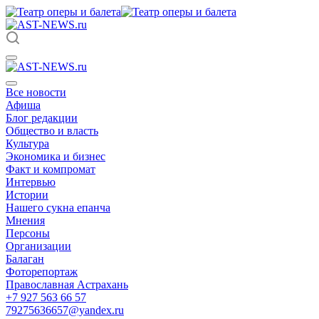
Все новости
Афиша
Блог редакции
Общество и власть
Культура
Экономика и бизнес
Факт и компромат
Интервью
Истории
Нашего сукна епанча
Мнения
Персоны
Организации
Балаган
Фоторепортаж
Православная Астрахань
+7 927 563 66 57
79275636657@yandex.ru