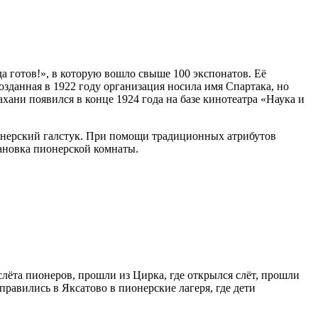
гда готов!», в которую вошло свыше 100 экспонатов. Её
озданная в 1922 году организация носила имя Спартака, но
ани появился в конце 1924 года на базе кинотеатра «Наука и
ионерский галстук. При помощи традиционных атрибутов
ановка пионерской комнаты.
слёта пионеров, прошли из Цирка, где открылся слёт, прошли
правились в Яксатово в пионерские лагеря, где дети