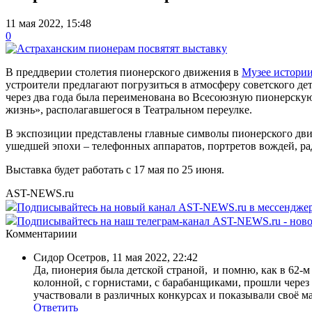
11 мая 2022, 15:48
0
В преддверии столетия пионерского движения в
Музее истории
устроители предлагают погрузиться в атмосферу советского дет
через два года была переименована во Всесоюзную пионерскую
жизнь», располагавшегося в Театральном переулке.
В экспозиции представлены главные символы пионерского движ
ушедшей эпохи – телефонных аппаратов, портретов вождей, ра
Выставка будет работать с 17 мая по 25 июня.
AST-NEWS.ru
Подписывайтесь на новый канал AST-NEWS.ru в мессендж
Подписывайтесь на наш телеграм-канал AST-NEWS.ru - ново
Комментариии
Сидор Осетров
,
11 мая 2022, 22:42
Да, пионерия была детской страной, и помню, как в 62-м
колонной, с горнистами, с барабанщиками, прошли через 
участвовали в различных конкурсах и показывали своё ма
Ответить