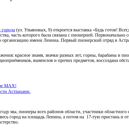
 города
(ул. Ульяновых, 9) откроется выставка «Будь готов! Все
ства, часть которого была связана с пионерией. Первоначально с
 организацию имени Ленина. Первый пионерский отряд в Астрах
ения: красное знамя, значки разных лет, горны, барабаны и п
диоприёмников, вымпелов и прочих предметов, воссоздана обст
ере MAX!
сти Астрахани.
 году мы, пионеры всех районов области, участники областного 
весь город на площадь Ленина, а потом на 17-тую пристань и от
стерство.