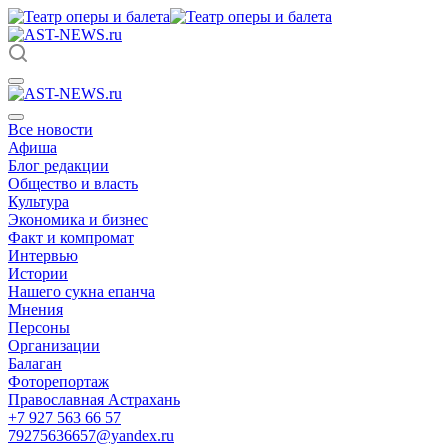
Все новости
Афиша
Блог редакции
Общество и власть
Культура
Экономика и бизнес
Факт и компромат
Интервью
Истории
Нашего сукна епанча
Мнения
Персоны
Организации
Балаган
Фоторепортаж
Православная Астрахань
+7 927 563 66 57
79275636657@yandex.ru