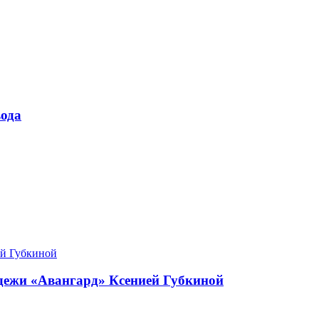
ода
одежи «Авангард» Ксенией Губкиной