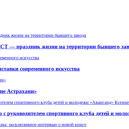
СТ — праздник жизни на территории бывшего зав
ставки современного искусства
ие Астрахани»
 с руководителем спортивного клуба детей и мол