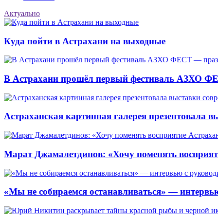
Актуально
Куда пойти в Астрахани на выходные
В Астрахани прошёл первый фестиваль АЗХО ФЕ
Астраханская картинная галерея презентовала вы
Марат Джамалетдинов: «Хочу поменять восприят
«Мы не собираемся останавливаться» — интервью