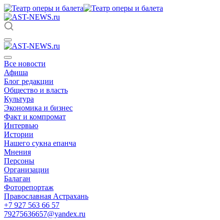
Все новости
Афиша
Блог редакции
Общество и власть
Культура
Экономика и бизнес
Факт и компромат
Интервью
Истории
Нашего сукна епанча
Мнения
Персоны
Организации
Балаган
Фоторепортаж
Православная Астрахань
+7 927 563 66 57
79275636657@yandex.ru