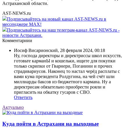
Астраханской области.
AST-NEWS.ru
Подписывайтесь на новый канал AST-NEWS.ru в
мессенджере MAX!
Подписывайтесь на наш телеграм-канал AST-NEWS.ru -
новости Астрахани.
Комментариии
Иосиф Висарионский
,
28 февраля 2024, 00:18
Ну, господа директоры и директриссы школ искусств,
готовьте карманЫ и кошельки, ищите для покупки
только скрипки от Гварнери, Поганини и прочих
страдивариусов. Наконец то настал черёд расплаты с
вами кума президента Ролдугина, на чей счёт шли
миллиарды баксов из бюджетного кармана. Ну а
директрисам обязательно приобрести рояли и
пригласить на обкатку гусаров с СВО.
Ответить
Актуально
Куда пойти в Астрахани на выходные