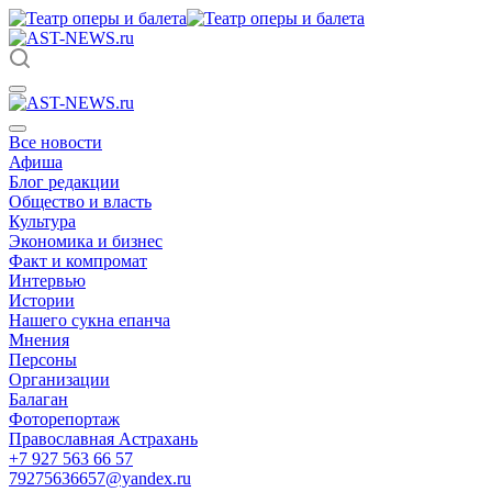
Все новости
Афиша
Блог редакции
Общество и власть
Культура
Экономика и бизнес
Факт и компромат
Интервью
Истории
Нашего сукна епанча
Мнения
Персоны
Организации
Балаган
Фоторепортаж
Православная Астрахань
+7 927 563 66 57
79275636657@yandex.ru